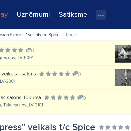
lay
Uzņēmumi
Satiksme
ision Express" veikals t/c Spice
Karte
0
gres nov., LV-5001
veikals - salons
0
 LV-3001
ikas salons Tukumā
0
s, Tukuma nov., LV-3101
press" veikals t/c Spice