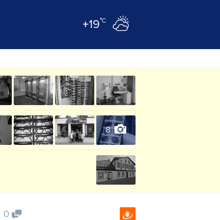
°C
+19
8
0