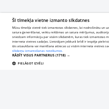
Šī tīmekļa vietne izmanto sīkdatnes
Mūsu tīmekļa vietnē tiek izmantotas sīkdatnes, lai nodrošinātu un u
satura ģenerēšanai, veiktu reklāmas un satura mērījumus, auditorij
sniedzam informāciju par visām sīkdatnēm, kuras tiek izmantotas mū
interneta vietnes sadaļas. Lietotājam jebkurā brīdī ir iespēja piekrist
tās atsaukšana vai mainīšana attiecas uz visām interneta vietnes s
sīkdatņu izmantošanas noteikumos.
RĀDĪT VISUS PARTNERUS
(1718) →
PIELĀGOT IZVĒLI
TEHNISKĀS/OBLIGĀTĀS
STATISTIKAS
M
Tehniskās/
Tehniskās/obligātās sīkdatnes nepieciešamas, lai lietotājs varētu brīvi apm
lietotājam nepieciešamo informāciju.
Par mums
Uzņēmu