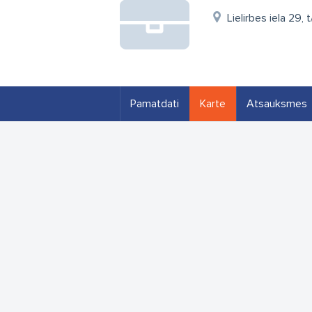
Lielirbes iela 29, 
Pamatdati
Karte
Atsauksmes