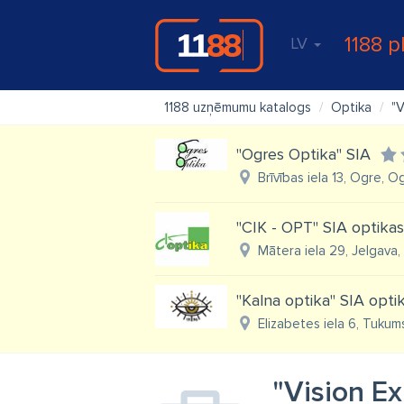
1188 p
LV
1188 uzņēmumu katalogs
Optika
"V
"Ogres Optika" SIA
Brīvības iela 13, Ogre, O
"CIK - OPT" SIA optikas 
Mātera iela 29, Jelgava,
"Kalna optika" SIA opt
Elizabetes iela 6, Tukum
"Vision Ex