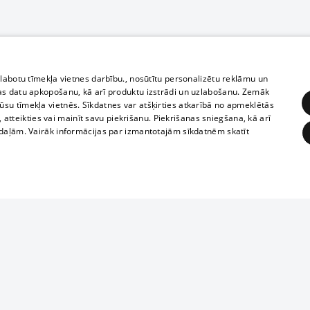
zlabotu tīmekļa vietnes darbību., nosūtītu personalizētu reklāmu un
as datu apkopošanu, kā arī produktu izstrādi un uzlabošanu. Zemāk
su tīmekļa vietnēs. Sīkdatnes var atšķirties atkarībā no apmeklētās
, atteikties vai mainīt savu piekrišanu. Piekrišanas sniegšana, kā arī
adaļām. Vairāk informācijas par izmantotajām sīkdatnēm skatīt
ĒRĶĒŠANA
FUNKCIONĀLĀS
NEKLASIFICĒTĀS
1188 datu bāze
obligātās
Statistikas
Mērķēšana
Funkcionālās
Neklasificētās
informācijas, v
izplatīšana jebk
eklēt un pārlūkot tīmekļa vietni un izmantot tās piedāvātās iespējas. Bez šīm sīkdatnēm 
aizliegta leju
mi
Kinoteātros