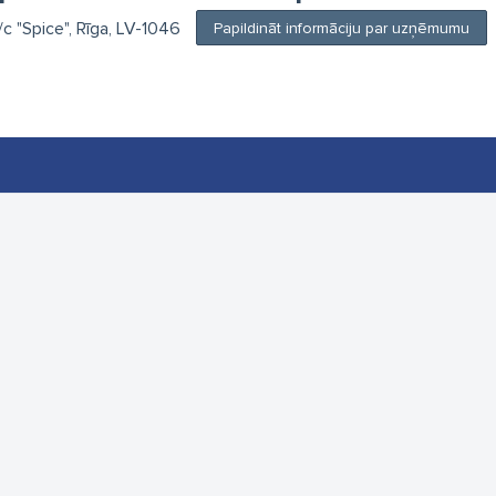
t/c "Spice", Rīga, LV-1046
Papildināt informāciju par uzņēmumu