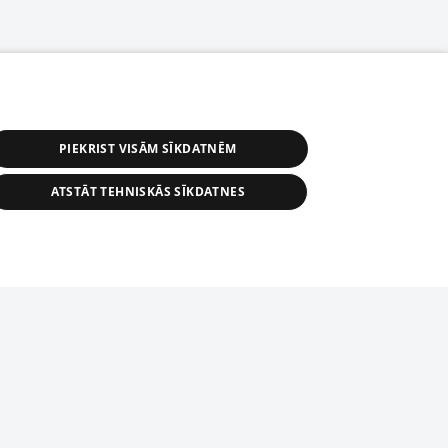
PIEKRIST VISĀM SĪKDATNĒM
ATSTĀT TEHNISKĀS SĪKDATNES
s, tās daļas vai datu bāzē iekļautās
ai informācijas daļas pavairošana vai
ādā formā stingri aizliegta. Tāpat arī ir
tīmekļa vietne nevarēs pilnvērtīgi darboties un sniegt
pielāde automātiskā režīmā. Jebkura