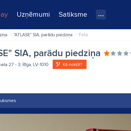
lay
Uzņēmumi
Satiksme
ziņa
"ATLASE" SIA, parādu piedziņa
Foto
E" SIA, parādu piedziņa
iela 27 - 3, Rīga, LV-1010
Kā nokļūt?
auksmes