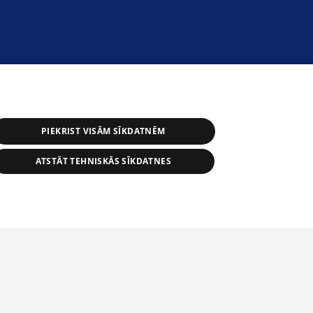
PIEKRIST VISĀM SĪKDATNĒM
ATSTĀT TEHNISKĀS SĪKDATNES
s, tās daļas vai datu bāzē iekļautās
ai informācijas daļas pavairošana vai
ādā formā stingri aizliegta. Tāpat arī ir