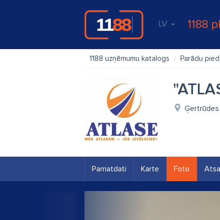
1188 p
LV
1188 uzņēmumu katalogs
Parādu pied
"ATLAS
Ģertrūdes 
Pamatdati
Karte
Foto
Ats