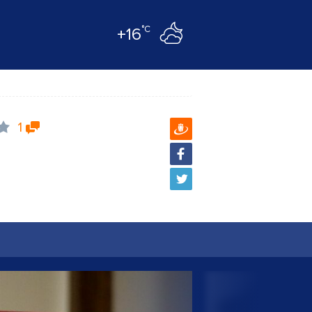
°C
+16
1