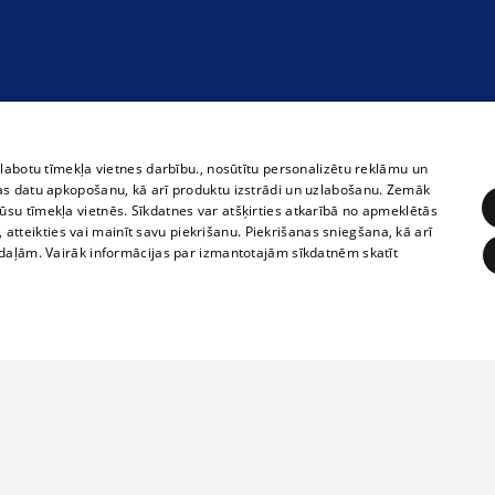
zlabotu tīmekļa vietnes darbību., nosūtītu personalizētu reklāmu un
as datu apkopošanu, kā arī produktu izstrādi un uzlabošanu. Zemāk
su tīmekļa vietnēs. Sīkdatnes var atšķirties atkarībā no apmeklētās
, atteikties vai mainīt savu piekrišanu. Piekrišanas sniegšana, kā arī
adaļām. Vairāk informācijas par izmantotajām sīkdatnēm skatīt
ĒRĶĒŠANA
FUNKCIONĀLĀS
NEKLASIFICĒTĀS
1188 datu bāze
obligātās
Statistikas
Mērķēšana
Funkcionālās
Neklasificētās
informācijas, v
izplatīšana jebk