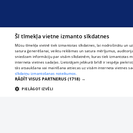
Šī tīmekļa vietne izmanto sīkdatnes
Mūsu tīmekļa vietnē tiek izmantotas sīkdatnes, lai nodrošinātu un u
satura ģenerēšanai, veiktu reklāmas un satura mērījumus, auditorij
sniedzam informāciju par visām sīkdatnēm, kuras tiek izmantotas mū
interneta vietnes sadaļas. Lietotājam jebkurā brīdī ir iespēja piekrist
tās atsaukšana vai mainīšana attiecas uz visām interneta vietnes s
sīkdatņu izmantošanas noteikumos.
RĀDĪT VISUS PARTNERUS
(1718) →
PIELĀGOT IZVĒLI
TEHNISKĀS/OBLIGĀTĀS
STATISTIKAS
M
Tehniskās/