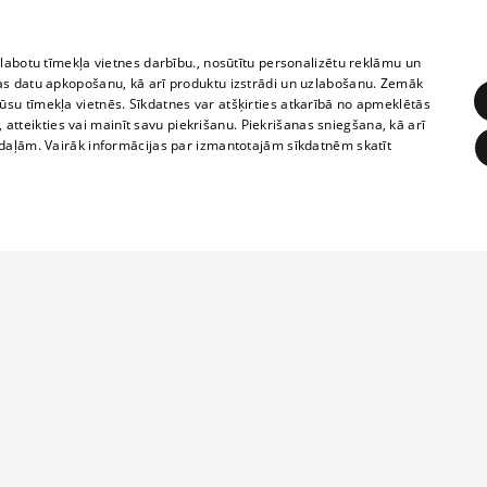
zlabotu tīmekļa vietnes darbību., nosūtītu personalizētu reklāmu un
as datu apkopošanu, kā arī produktu izstrādi un uzlabošanu. Zemāk
su tīmekļa vietnēs. Sīkdatnes var atšķirties atkarībā no apmeklētās
, atteikties vai mainīt savu piekrišanu. Piekrišanas sniegšana, kā arī
adaļām. Vairāk informācijas par izmantotajām sīkdatnēm skatīt
ĒRĶĒŠANA
FUNKCIONĀLĀS
NEKLASIFICĒTĀS
1188 datu bāze
obligātās
Statistikas
Mērķēšana
Funkcionālās
Neklasificētās
informācijas, v
izplatīšana jebk
eklēt un pārlūkot tīmekļa vietni un izmantot tās piedāvātās iespējas. Bez šīm sīkdatnēm 
aizliegta leju
mi
Kinoteātros
1188 web lapā 
, vilcieni,
TV programma
kategoriski ai
ksts
tiskie reisi
atļaujas.
Līguma noteikumi