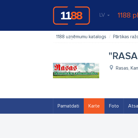
1188 p
LV
1188 uzņēmumu katalogs
Pārtikas ra
"RASA
Rasas, Kan
Pamatdati
Karte
Foto
Ats