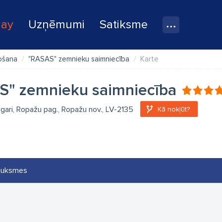
lay
Uzņēmumi
Satiksme
žošana
"RASAS" zemnieku saimniecība
Karte
S" zemnieku saimniecība
gari, Ropažu pag., Ropažu nov., LV-2135
Kā nokļūt?
auksmes