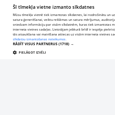
Šī tīmekļa vietne izmanto sīkdatnes
Mūsu tīmekļa vietnē tiek izmantotas sīkdatnes, lai nodrošinātu un u
satura ģenerēšanai, veiktu reklāmas un satura mērījumus, auditorij
sniedzam informāciju par visām sīkdatnēm, kuras tiek izmantotas mū
interneta vietnes sadaļas. Lietotājam jebkurā brīdī ir iespēja piekrist
tās atsaukšana vai mainīšana attiecas uz visām interneta vietnes s
sīkdatņu izmantošanas noteikumos.
RĀDĪT VISUS PARTNERUS
(1718) →
PIELĀGOT IZVĒLI
TEHNISKĀS/OBLIGĀTĀS
STATISTIKAS
M
Tehniskās/
Tehniskās/obligātās sīkdatnes nepieciešamas, lai lietotājs varētu brīvi apm
lietotājam nepieciešamo informāciju.
Par mums
Uzņēmu
Nodrošinātājs
/
Darbības
Reklāma
Autobusi
Nosaukums
Apra
Domēns
ilgums
starptau
Biznesa klientiem