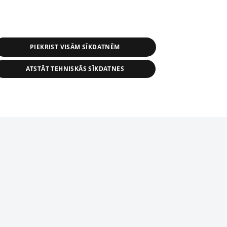
PIEKRIST VISĀM SĪKDATNĒM
ATSTĀT TEHNISKĀS SĪKDATNES
s, tās daļas vai datu bāzē iekļautās
ai informācijas daļas pavairošana vai
ādā formā stingri aizliegta. Tāpat arī ir
tīmekļa vietne nevarēs pilnvērtīgi darboties un sniegt
pielāde automātiskā režīmā. Jebkura
publicētā materiāla pārpublicēšana ir
zliegta bez 1188 web lapas redakcijas