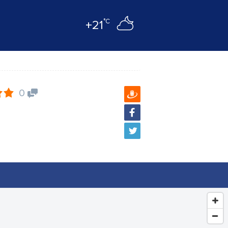
°C
+21
0