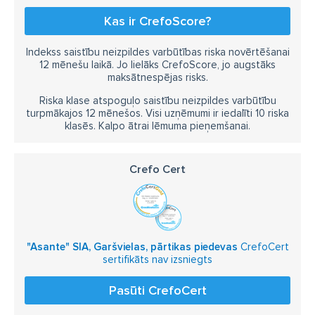
Kas ir CrefoScore?
Indekss saistību neizpildes varbūtības riska novērtēšanai
12 mēnešu laikā. Jo lielāks CrefoScore, jo augstāks
maksātnespējas risks.
Riska klase atspoguļo saistību neizpildes varbūtību
turpmākajos 12 mēnešos. Visi uzņēmumi ir iedalīti 10 riska
klasēs. Kalpo ātrai lēmuma pieņemšanai.
Crefo Cert
"Asante" SIA, Garšvielas, pārtikas piedevas
CrefoCert
sertifikāts nav izsniegts
Pasūti CrefoCert