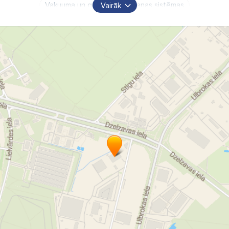
Vakuuma un gāzes iepakošanas sistēmas
Vairāk
Desu masas pildītāji
gaļas maļamās mašīnas
Gaļas vakuuma masētāji
Naži un sieti gaļas maļajamām mašīnām
Nažu sterilizātori
"Asante" SIA
Garšvielas
pārtikas piedevas
Asante SIA Garšvielas
Asante SIA pārtikas piedevas