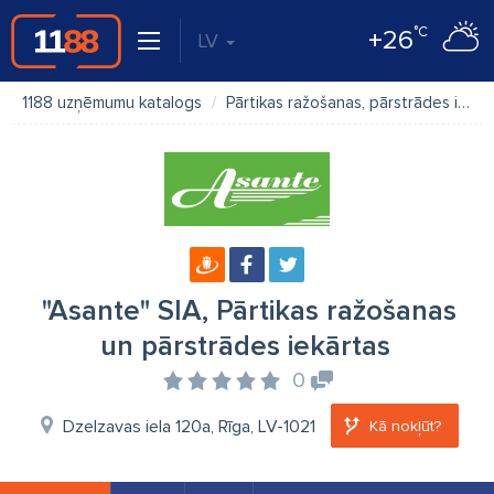
°C
+26
LV
1188 uzņēmumu katalogs
Pārtikas ražošanas, pārstrādes iekārtas
"Asante" SIA, Pārtikas ražošanas
un pārstrādes iekārtas
0
Dzelzavas iela 120a, Rīga, LV-1021
Kā nokļūt?