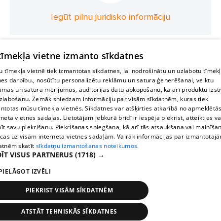
Iegūt pilnu juridisko informāciju
 tīmekļa vietne izmanto sīkdatnes
 tīmekļa vietnē tiek izmantotas sīkdatnes, lai nodrošinātu un uzlabotu tīmek
nes darbību., nosūtītu personalizētu reklāmu un satura ģenerēšanai, veiktu
āmas un satura mērījumus, auditorijas datu apkopošanu, kā arī produktu izst
zlabošanu. Zemāk sniedzam informāciju par visām sīkdatnēm, kuras tiek
ntotas mūsu tīmekļa vietnēs. Sīkdatnes var atšķirties atkarībā no apmeklētā
rneta vietnes sadaļas. Lietotājam jebkurā brīdī ir iespēja piekrist, atteikties va
īt savu piekrišanu. Piekrišanas sniegšana, kā arī tās atsaukšana vai mainīša
ecas uz visām interneta vietnes sadaļām. Vairāk informācijas par izmantotaj
atnēm skatīt
sīkdatņu izmantošanas noteikumos.
ĪT VISUS PARTNERUS
(1718) →
PIELĀGOT IZVĒLI
PIEKRIST VISĀM SĪKDATNĒM
ATSTĀT TEHNISKĀS SĪKDATNES