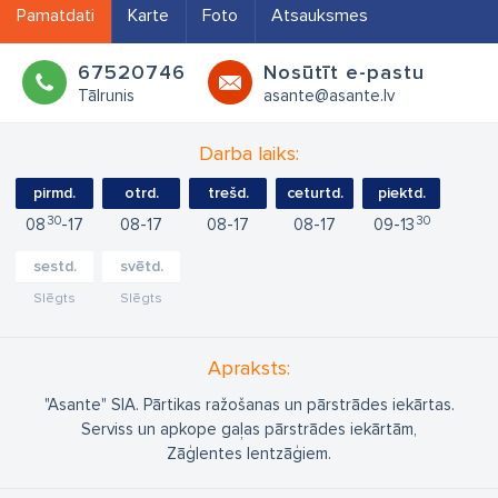
Pamatdati
Karte
Foto
Atsauksmes
67520746
Nosūtīt e-pastu
Tālrunis
asante@asante.lv
Darba laiks:
pirmd.
otrd.
trešd.
ceturtd.
piektd.
30
30
08
17
08
17
08
17
08
17
09
13
sestd.
svētd.
Slēgts
Slēgts
Apraksts:
"Asante" SIA. Pārtikas ražošanas un pārstrādes iekārtas.
Serviss un apkope gaļas pārstrādes iekārtām,
Zāģlentes lentzāģiem.