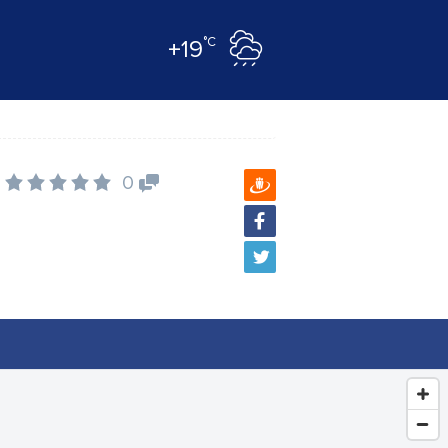
°C
+19
0