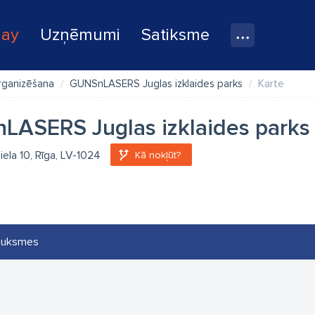
lay
Uzņēmumi
Satiksme
rganizēšana
GUNSnLASERS Juglas izklaides parks
Karte
ASERS Juglas izklaides parks
iela 10, Rīga, LV-1024
Kā nokļūt?
auksmes