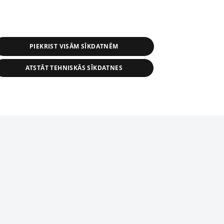
PIEKRIST VISĀM SĪKDATNĒM
ATSTĀT TEHNISKĀS SĪKDATNES
s, tās daļas vai datu bāzē iekļautās
ai informācijas daļas pavairošana vai
ādā formā stingri aizliegta. Tāpat arī ir
tīmekļa vietne nevarēs pilnvērtīgi darboties un sniegt
pielāde automātiskā režīmā. Jebkura
publicētā materiāla pārpublicēšana ir
zliegta bez 1188 web lapas redakcijas