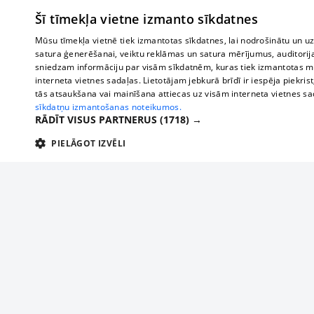
Šī tīmekļa vietne izmanto sīkdatnes
Mūsu tīmekļa vietnē tiek izmantotas sīkdatnes, lai nodrošinātu un u
satura ģenerēšanai, veiktu reklāmas un satura mērījumus, auditorij
sniedzam informāciju par visām sīkdatnēm, kuras tiek izmantotas mū
interneta vietnes sadaļas. Lietotājam jebkurā brīdī ir iespēja piekrist
tās atsaukšana vai mainīšana attiecas uz visām interneta vietnes s
sīkdatņu izmantošanas noteikumos.
RĀDĪT VISUS PARTNERUS
(1718) →
PIELĀGOT IZVĒLI
TEHNISKĀS/OBLIGĀTĀS
STATISTIKAS
M
Tehniskās/
Tehniskās/obligātās sīkdatnes nepieciešamas, lai lietotājs varētu brīvi apm
lietotājam nepieciešamo informāciju.
Par mums
Uzņēmu
Nodrošinātājs
/
Darbības
Reklāma
Autobusi
Nosaukums
Apra
Domēns
ilgums
starptau
Biznesa klientiem