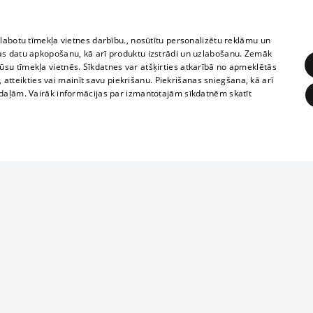
zlabotu tīmekļa vietnes darbību., nosūtītu personalizētu reklāmu un
as datu apkopošanu, kā arī produktu izstrādi un uzlabošanu. Zemāk
su tīmekļa vietnēs. Sīkdatnes var atšķirties atkarībā no apmeklētās
, atteikties vai mainīt savu piekrišanu. Piekrišanas sniegšana, kā arī
adaļām. Vairāk informācijas par izmantotajām sīkdatnēm skatīt
ĒRĶĒŠANA
FUNKCIONĀLĀS
NEKLASIFICĒTĀS
1188 datu bāze
obligātās
Statistikas
Mērķēšana
Funkcionālās
Neklasificētās
informācijas, v
izplatīšana jebk
eklēt un pārlūkot tīmekļa vietni un izmantot tās piedāvātās iespējas. Bez šīm sīkdatnēm 
aizliegta leju
mi
Kinoteātros
1188 web lapā 
, vilcieni,
TV programma
kategoriski ai
ksts
tiskie reisi
atļaujas.
Līguma noteikumi