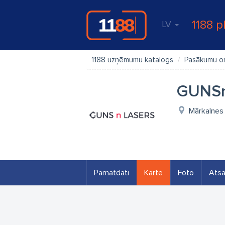
1188 p
LV
1188 uzņēmumu katalogs
Pasākumu o
GUNSnL
Mārkalnes 
Pamatdati
Karte
Foto
Ats