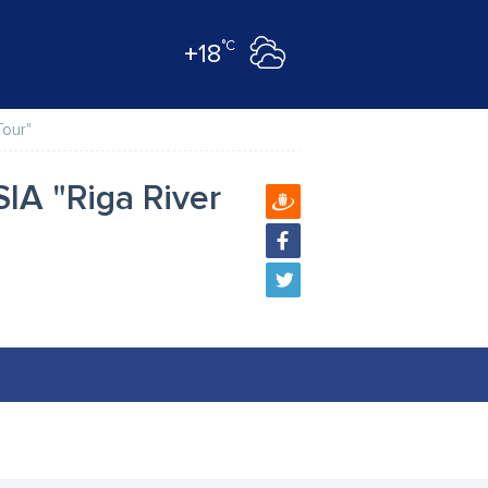
°C
+18
Tour"
SIA "Riga River