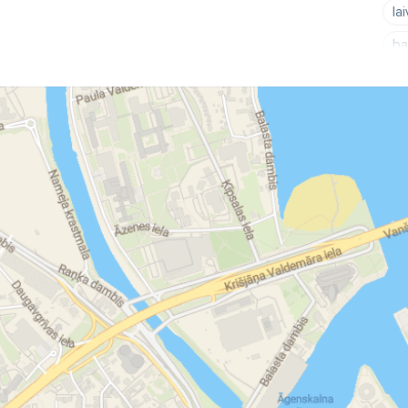
la
ba
in
Ba