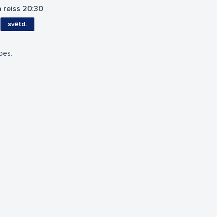
a reiss 20:30
svētd.
upes.