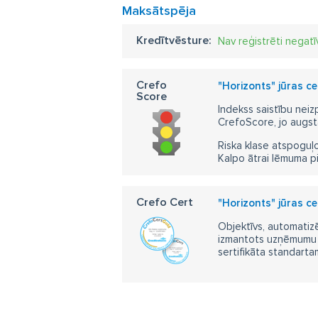
Maksātspēja
Kredītvēsture:
Nav reģistrēti negatī
Crefo
"Horizonts" jūras ce
Score
Indekss saistību neiz
CrefoScore, jo augst
Riska klase atspoguļo
Kalpo ātrai lēmuma p
Crefo Cert
"Horizonts" jūras ce
Objektīvs, automatizē
izmantots uzņēmumu m
sertifikāta standarta