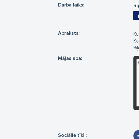
Darba laiks:
Rī
Apraksts:
Kuģ
Ka
Bi
Mājaslapa:
Sociālie tīkli: