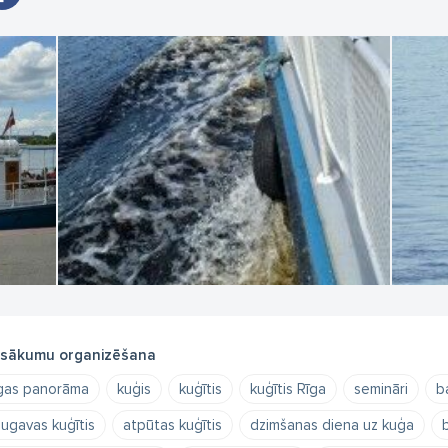
sākumu organizēšana
gas panorāma
kuģis
kuģītis
kuģītis Rīga
semināri
b
ugavas kuģītis
atpūtas kuģītis
dzimšanas diena uz kuģa