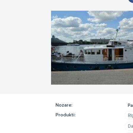
Nozare:
Pa
Produkti:
Rī
Da