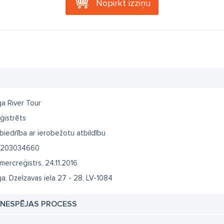
Nopirkt izziņu
ga River Tour
ģistrēts
biedrība ar ierobežotu atbildību
203034660
mercreģistrs, 24.11.2016
ga, Dzelzavas iela 27 - 28, LV-1084
TNESPĒJAS PROCESS