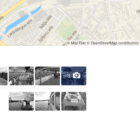
© MapTiler
© OpenStreetMap contributors
8