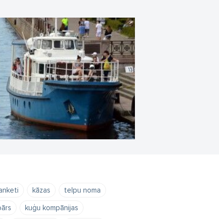
anketi
kāzas
telpu noma
bārs
kuģu kompānijas