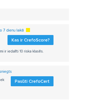
 7 dienu laikā
Kas ir CrefoScore?
r iedalīti 10 riska klasēs.
zsniegts
iek
Pasūti CrefoCert