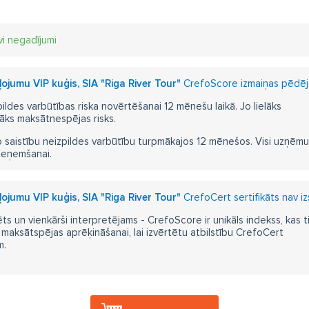
vi negadījumi
ļojumu VIP kuģis, SIA "Riga River Tour"
CrefoScore izmaiņas pēdējo
pildes varbūtības riska novērtēšanai 12 mēnešu laikā. Jo lielāks
āks maksātnespējas risks.
 saistību neizpildes varbūtību turpmākajos 12 mēnešos. Visi uzņēmumi i
ieņemšanai.
ļojumu VIP kuģis, SIA "Riga River Tour"
CrefoCert sertifikāts nav i
ts un vienkārši interpretējams - CrefoScore ir unikāls indekss, kas t
aksātspējas aprēķināšanai, lai izvērtētu atbilstību CrefoCert
m.