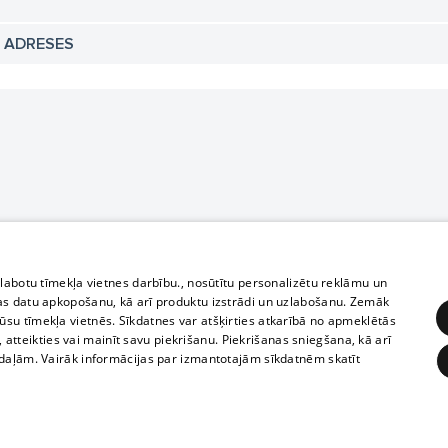
N ADRESES
zlabotu tīmekļa vietnes darbību., nosūtītu personalizētu reklāmu un
as datu apkopošanu, kā arī produktu izstrādi un uzlabošanu. Zemāk
su tīmekļa vietnēs. Sīkdatnes var atšķirties atkarībā no apmeklētās
, atteikties vai mainīt savu piekrišanu. Piekrišanas sniegšana, kā arī
adaļām. Vairāk informācijas par izmantotajām sīkdatnēm skatīt