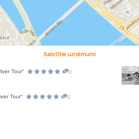
Saistītie uzņēmumi
River Tour"
0
iver Tour"
0