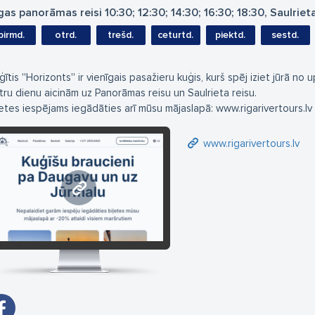
gas panorāmas reisi 10:30; 12:30; 14:30; 16:30; 18:30, Saulriet
pirmd.
otrd.
trešd.
ceturtd.
piektd.
sestd.
ītis ''Horizonts'' ir vienīgais pasažieru kuģis, kurš spēj iziet jūrā no 
tru dienu aicinām uz Panorāmas reisu un Saulrieta reisu.
ļetes iespējams iegādāties arī mūsu mājaslapā: www.rigarivertours.lv
www.rigarivertours.lv
www.rigarivertours.lv