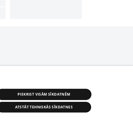
PIEKRIST VISĀM SĪKDATNĒM
ATSTĀT TEHNISKĀS SĪKDATNES