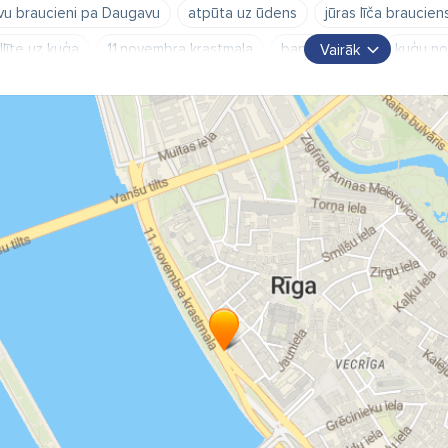
ivu braucieni pa Daugavu
atpūta uz ūdens
jūras līča braucien
llīte uz kuģa
11.novembra krastmala
banketu zāle
kuģu n
Vairāk
dividuāli pasūtījumi
brauciens pa Buļļupi
brauciens uz Mežapa
ltezers
brauciens līdz Rīgas jūras līcim
saulrieta reiss
saul