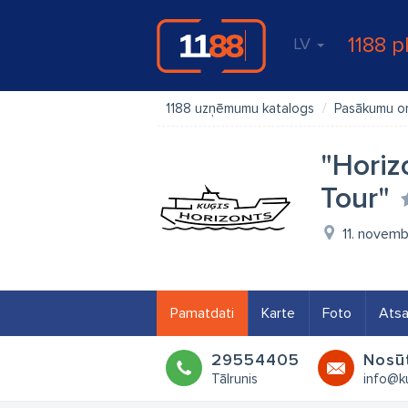
1188 p
LV
1188 uzņēmumu katalogs
Pasākumu o
"Horiz
Tour"
11. novemb
Pamatdati
Karte
Foto
Ats
29554405
Nosūt
Tālrunis
info@ku