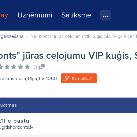
lay
Uzņēmumi
Satiksme
rganizēšana
"Horizonts" jūras ceļojumu VIP kuģis, SIA "Riga River 
onts" jūras ceļojumu VIP kuģis, 
0
ra krastmala, Rīga, LV-1050
Kā nokļūt?
auksmes
īt e-pastu
gitishorizonts.lv