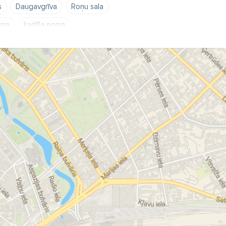
s
Daugavgrīva
Roņu sala
oma
kaģīša noma
rku
Ķīšezers
Lielupe
riets
panorāmas reiss