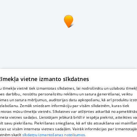
 tīmekļa vietne izmanto sīkdatnes
 tīmekļa vietnē tiek izmantotas sīkdatnes, lai nodrošinātu un uzlabotu tīmek
nes darbību., nosūtītu personalizētu reklāmu un satura ģenerēšanai, veiktu
āmas un satura mērījumus, auditorijas datu apkopošanu, kā arī produktu izst
zlabošanu. Zemāk sniedzam informāciju par visām sīkdatnēm, kuras tiek
ntotas mūsu tīmekļa vietnēs. Sīkdatnes var atšķirties atkarībā no apmeklētā
rneta vietnes sadaļas. Lietotājam jebkurā brīdī ir iespēja piekrist, atteikties va
īt savu piekrišanu. Piekrišanas sniegšana, kā arī tās atsaukšana vai mainīša
ecas uz visām interneta vietnes sadaļām. Vairāk informācijas par izmantotaj
atnēm skatīt
sīkdatņu izmantošanas noteikumos.