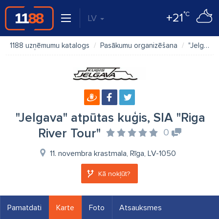
°C
+21
LV
1188 uzņēmumu katalogs
Pasākumu organizēšana
"Jelgava" atpūtas kuģis, SIA "Riga River Tour"
"Jelgava" atpūtas kuģis, SIA "Riga
River Tour"
0
11. novembra krastmala, Rīga, LV-1050
Kā nokļūt?
Pamatdati
Karte
Foto
Atsauksmes