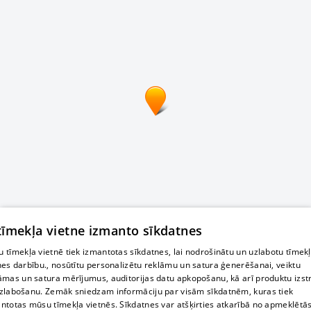
 tīmekļa vietne izmanto sīkdatnes
 tīmekļa vietnē tiek izmantotas sīkdatnes, lai nodrošinātu un uzlabotu tīmek
nes darbību., nosūtītu personalizētu reklāmu un satura ģenerēšanai, veiktu
āmas un satura mērījumus, auditorijas datu apkopošanu, kā arī produktu izst
zlabošanu. Zemāk sniedzam informāciju par visām sīkdatnēm, kuras tiek
ntotas mūsu tīmekļa vietnēs. Sīkdatnes var atšķirties atkarībā no apmeklētā