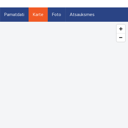
Pamatdati
Karte
Foto
Atsauksmes