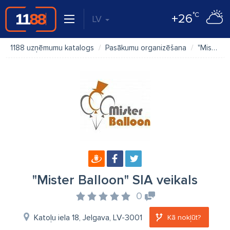
°C
+26
LV
1188 uzņēmumu katalogs
Pasākumu organizēšana
"Mister Balloon" SIA veikals
"Mister Balloon" SIA veikals
0
Katoļu iela 18, Jelgava, LV-3001
Kā nokļūt?