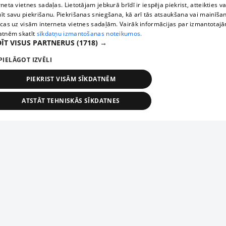
rneta vietnes sadaļas. Lietotājam jebkurā brīdī ir iespēja piekrist, atteikties va
īt savu piekrišanu. Piekrišanas sniegšana, kā arī tās atsaukšana vai mainīša
ecas uz visām interneta vietnes sadaļām. Vairāk informācijas par izmantotaj
atnēm skatīt
sīkdatņu izmantošanas noteikumos.
ĪT VISUS PARTNERUS
(1718) →
PIELĀGOT IZVĒLI
PIEKRIST VISĀM SĪKDATNĒM
ATSTĀT TEHNISKĀS SĪKDATNES
TEHNISKĀS/OBLIGĀTĀS
STATISTIKAS
MĒRĶĒŠANA
FUNKCIONĀLĀS
NEKLASIFICĒTĀS
ehniskās/obligātās
Statistikas
Mērķēšana
Funkcionālās
Neklasificēt
niskās/obligātās sīkdatnes nepieciešamas, lai lietotājs varētu brīvi apmeklēt un pārlūk
Piesaki savu uzņēmumu
ekļa vietni un izmantot tās piedāvātās iespējas. Bez šīm sīkdatnēm tīmekļa vietne neva
nvērtīgi darboties un sniegt lietotājam nepieciešamo informāciju.