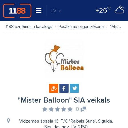
°C
+26
LV
1188 uzņēmumu katalogs
Pasākumu organizēšana
"Mister Balloon" SIA veikals
"Mister Balloon" SIA veikals
0
Vidzemes šoseja 16, T/C "Raibais Suns", Sigulda,
Siguldas nov., LV-2150