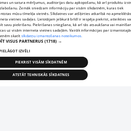
āmas un satura mērījumus, auditorijas datu apkopošanu, kā arī produktu izst
zlabošanu. Zemāk sniedzam informāciju par visām sīkdatnēm, kuras tiek
ntotas mūsu tīmekļa vietnēs. Sīkdatnes var atšķirties atkarībā no apmeklētā
rneta vietnes sadaļas. Lietotājam jebkurā brīdī ir iespēja piekrist, atteikties va
īt savu piekrišanu. Piekrišanas sniegšana, kā arī tās atsaukšana vai mainīša
ecas uz visām interneta vietnes sadaļām. Vairāk informācijas par izmantotaj
atnēm skatīt
sīkdatņu izmantošanas noteikumos.
ĪT VISUS PARTNERUS
(1718) →
PIELĀGOT IZVĒLI
PIEKRIST VISĀM SĪKDATNĒM
ATSTĀT TEHNISKĀS SĪKDATNES
TEHNISKĀS/OBLIGĀTĀS
STATISTIKAS
MĒRĶĒŠANA
FUNKCIONĀLĀS
NEKLASIFICĒTĀS
ehniskās/obligātās
Statistikas
Mērķēšana
Funkcionālās
Neklasificēt