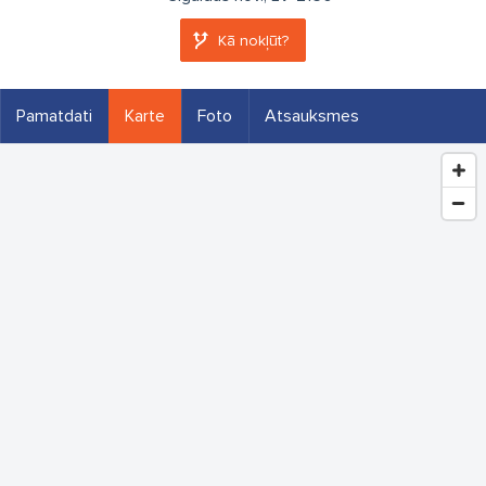
Kā nokļūt?
Pamatdati
Karte
Foto
Atsauksmes