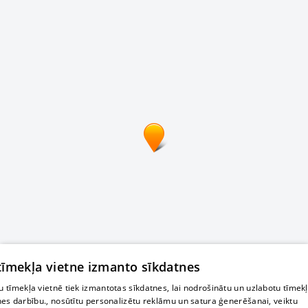
 tīmekļa vietne izmanto sīkdatnes
 tīmekļa vietnē tiek izmantotas sīkdatnes, lai nodrošinātu un uzlabotu tīmek
nes darbību., nosūtītu personalizētu reklāmu un satura ģenerēšanai, veiktu