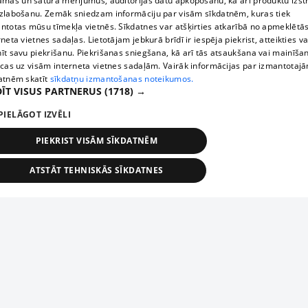
āmas un satura mērījumus, auditorijas datu apkopošanu, kā arī produktu izst
zlabošanu. Zemāk sniedzam informāciju par visām sīkdatnēm, kuras tiek
ntotas mūsu tīmekļa vietnēs. Sīkdatnes var atšķirties atkarībā no apmeklētā
rneta vietnes sadaļas. Lietotājam jebkurā brīdī ir iespēja piekrist, atteikties va
īt savu piekrišanu. Piekrišanas sniegšana, kā arī tās atsaukšana vai mainīša
ecas uz visām interneta vietnes sadaļām. Vairāk informācijas par izmantotaj
atnēm skatīt
sīkdatņu izmantošanas noteikumos.
ĪT VISUS PARTNERUS
(1718) →
PIELĀGOT IZVĒLI
PIEKRIST VISĀM SĪKDATNĒM
ATSTĀT TEHNISKĀS SĪKDATNES
TEHNISKĀS/OBLIGĀTĀS
STATISTIKAS
MĒRĶĒŠANA
FUNKCIONĀLĀS
NEKLASIFICĒTĀS
ehniskās/obligātās
Statistikas
Mērķēšana
Funkcionālās
Neklasificēt