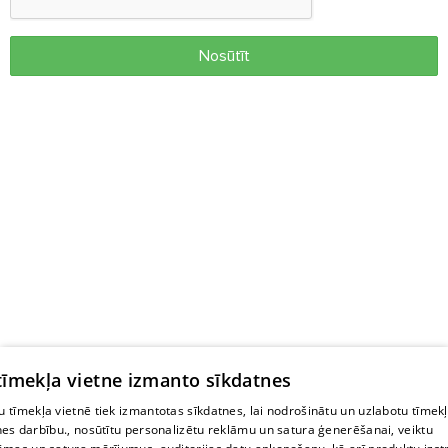
Nosūtīt
 tīmekļa vietne izmanto sīkdatnes
 tīmekļa vietnē tiek izmantotas sīkdatnes, lai nodrošinātu un uzlabotu tīmek
nes darbību., nosūtītu personalizētu reklāmu un satura ģenerēšanai, veiktu