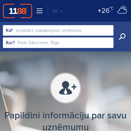
°C
+26
LV
Ko?
Kur?
Papildini informāciju par savu
uzņēmumu