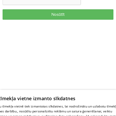
Nosūtīt
 tīmekļa vietne izmanto sīkdatnes
 tīmekļa vietnē tiek izmantotas sīkdatnes, lai nodrošinātu un uzlabotu tīmek
nes darbību., nosūtītu personalizētu reklāmu un satura ģenerēšanai, veiktu