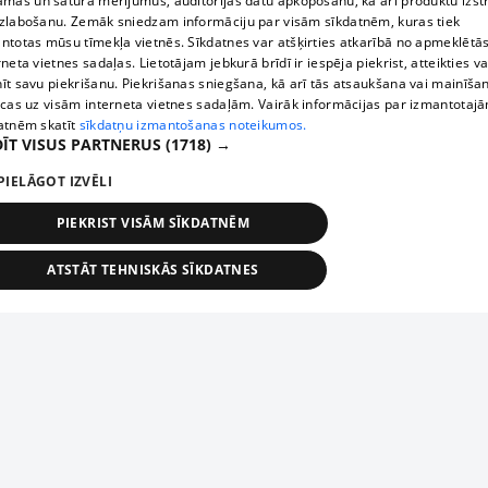
āmas un satura mērījumus, auditorijas datu apkopošanu, kā arī produktu izst
zlabošanu. Zemāk sniedzam informāciju par visām sīkdatnēm, kuras tiek
ntotas mūsu tīmekļa vietnēs. Sīkdatnes var atšķirties atkarībā no apmeklētā
rneta vietnes sadaļas. Lietotājam jebkurā brīdī ir iespēja piekrist, atteikties va
īt savu piekrišanu. Piekrišanas sniegšana, kā arī tās atsaukšana vai mainīša
ecas uz visām interneta vietnes sadaļām. Vairāk informācijas par izmantotaj
atnēm skatīt
sīkdatņu izmantošanas noteikumos.
ĪT VISUS PARTNERUS
(1718) →
PIELĀGOT IZVĒLI
PIEKRIST VISĀM SĪKDATNĒM
ATSTĀT TEHNISKĀS SĪKDATNES
TEHNISKĀS/OBLIGĀTĀS
STATISTIKAS
MĒRĶĒŠANA
FUNKCIONĀLĀS
NEKLASIFICĒTĀS
ehniskās/obligātās
Statistikas
Mērķēšana
Funkcionālās
Neklasificēt