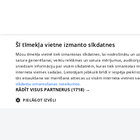
Šī tīmekļa vietne izmanto sīkdatnes
Mūsu tīmekļa vietnē tiek izmantotas sīkdatnes, lai nodrošinātu un u
satura ģenerēšanai, veiktu reklāmas un satura mērījumus, auditorij
sniedzam informāciju par visām sīkdatnēm, kuras tiek izmantotas mū
interneta vietnes sadaļas. Lietotājam jebkurā brīdī ir iespēja piekrist
tās atsaukšana vai mainīšana attiecas uz visām interneta vietnes s
sīkdatņu izmantošanas noteikumos.
RĀDĪT VISUS PARTNERUS
(1718) →
PIELĀGOT IZVĒLI
TEHNISKĀS/OBLIGĀTĀS
STATISTIKAS
M
Tehniskās/