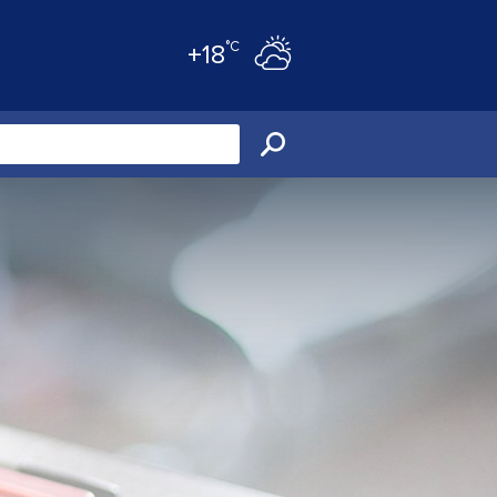
°C
+18