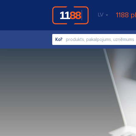
1188 p
LV
Ko?