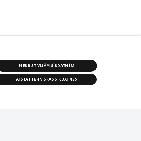
PIEKRIST VISĀM SĪKDATNĒM
ATSTĀT TEHNISKĀS SĪKDATNES
s, tās daļas vai datu bāzē iekļautās