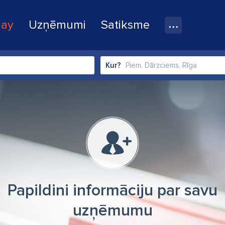
lay
Uzņēmumi
Satiksme
Kur?
Papildini informāciju par savu
uzņēmumu