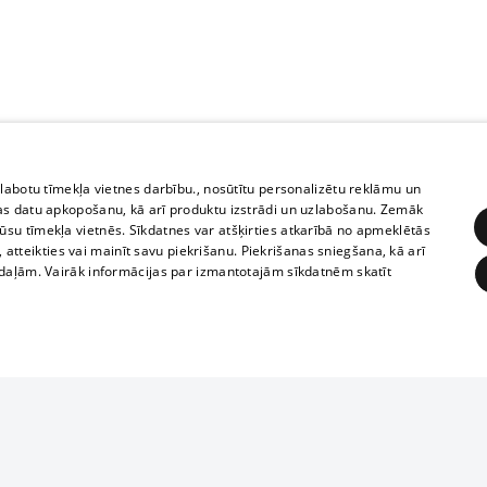
zlabotu tīmekļa vietnes darbību., nosūtītu personalizētu reklāmu un
as datu apkopošanu, kā arī produktu izstrādi un uzlabošanu. Zemāk
su tīmekļa vietnēs. Sīkdatnes var atšķirties atkarībā no apmeklētās
, atteikties vai mainīt savu piekrišanu. Piekrišanas sniegšana, kā arī
adaļām. Vairāk informācijas par izmantotajām sīkdatnēm skatīt
ĒRĶĒŠANA
FUNKCIONĀLĀS
NEKLASIFICĒTĀS
1188 datu bāze
obligātās
Statistikas
Mērķēšana
Funkcionālās
Neklasificētās