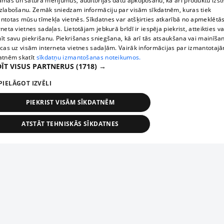
āmas un satura mērījumus, auditorijas datu apkopošanu, kā arī produktu izst
zlabošanu. Zemāk sniedzam informāciju par visām sīkdatnēm, kuras tiek
ntotas mūsu tīmekļa vietnēs. Sīkdatnes var atšķirties atkarībā no apmeklētā
rneta vietnes sadaļas. Lietotājam jebkurā brīdī ir iespēja piekrist, atteikties va
īt savu piekrišanu. Piekrišanas sniegšana, kā arī tās atsaukšana vai mainīša
ecas uz visām interneta vietnes sadaļām. Vairāk informācijas par izmantotaj
atnēm skatīt
sīkdatņu izmantošanas noteikumos.
ĪT VISUS PARTNERUS
(1718) →
PIELĀGOT IZVĒLI
PIEKRIST VISĀM SĪKDATNĒM
ATSTĀT TEHNISKĀS SĪKDATNES
TEHNISKĀS/OBLIGĀTĀS
STATISTIKAS
MĒRĶĒŠANA
FUNKCIONĀLĀS
NEKLASIFICĒTĀS
ehniskās/obligātās
Statistikas
Mērķēšana
Funkcionālās
Neklasificēt