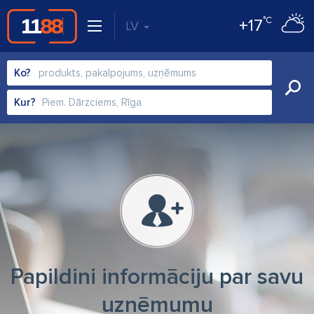
°C
+17
LV
Ko?
Kur?
Papildini informāciju par savu
uzņēmumu