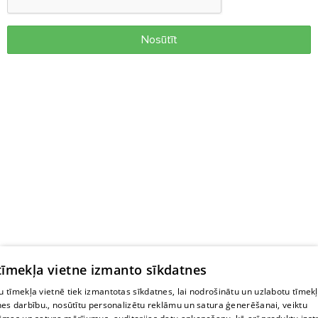
Nosūtīt
 tīmekļa vietne izmanto sīkdatnes
 tīmekļa vietnē tiek izmantotas sīkdatnes, lai nodrošinātu un uzlabotu tīmek
nes darbību., nosūtītu personalizētu reklāmu un satura ģenerēšanai, veiktu