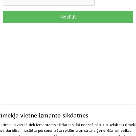
Nosūtīt
 tīmekļa vietne izmanto sīkdatnes
 tīmekļa vietnē tiek izmantotas sīkdatnes, lai nodrošinātu un uzlabotu tīmek
nes darbību., nosūtītu personalizētu reklāmu un satura ģenerēšanai, veiktu