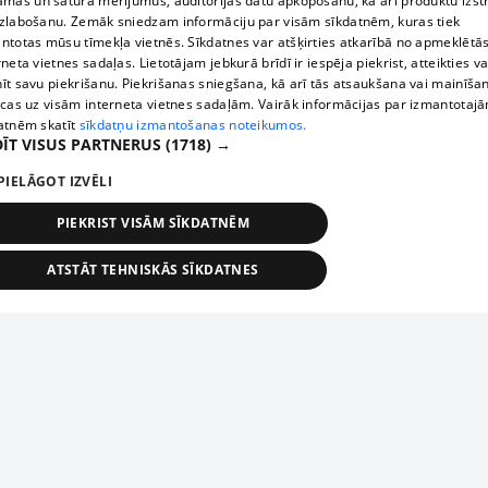
āmas un satura mērījumus, auditorijas datu apkopošanu, kā arī produktu izst
zlabošanu. Zemāk sniedzam informāciju par visām sīkdatnēm, kuras tiek
ntotas mūsu tīmekļa vietnēs. Sīkdatnes var atšķirties atkarībā no apmeklētā
rneta vietnes sadaļas. Lietotājam jebkurā brīdī ir iespēja piekrist, atteikties va
īt savu piekrišanu. Piekrišanas sniegšana, kā arī tās atsaukšana vai mainīša
ecas uz visām interneta vietnes sadaļām. Vairāk informācijas par izmantotaj
atnēm skatīt
sīkdatņu izmantošanas noteikumos.
ĪT VISUS PARTNERUS
(1718) →
PIELĀGOT IZVĒLI
PIEKRIST VISĀM SĪKDATNĒM
ATSTĀT TEHNISKĀS SĪKDATNES
TEHNISKĀS/OBLIGĀTĀS
STATISTIKAS
MĒRĶĒŠANA
FUNKCIONĀLĀS
NEKLASIFICĒTĀS
ehniskās/obligātās
Statistikas
Mērķēšana
Funkcionālās
Neklasificēt