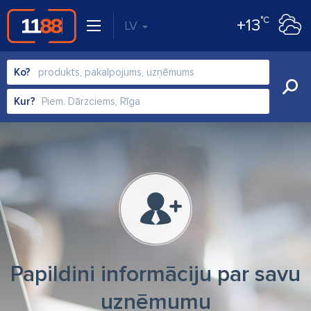
°C
+13
LV
Ko?
Kur?
Papildini informāciju par savu
uzņēmumu