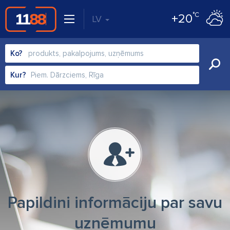
°C
+20
LV
Ko?
Kur?
Papildini informāciju par savu
uzņēmumu