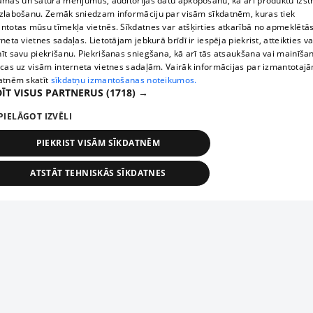
āmas un satura mērījumus, auditorijas datu apkopošanu, kā arī produktu izst
zlabošanu. Zemāk sniedzam informāciju par visām sīkdatnēm, kuras tiek
ntotas mūsu tīmekļa vietnēs. Sīkdatnes var atšķirties atkarībā no apmeklētā
rneta vietnes sadaļas. Lietotājam jebkurā brīdī ir iespēja piekrist, atteikties va
īt savu piekrišanu. Piekrišanas sniegšana, kā arī tās atsaukšana vai mainīša
ecas uz visām interneta vietnes sadaļām. Vairāk informācijas par izmantotaj
atnēm skatīt
sīkdatņu izmantošanas noteikumos.
ĪT VISUS PARTNERUS
(1718) →
PIELĀGOT IZVĒLI
PIEKRIST VISĀM SĪKDATNĒM
ATSTĀT TEHNISKĀS SĪKDATNES
TEHNISKĀS/OBLIGĀTĀS
STATISTIKAS
MĒRĶĒŠANA
FUNKCIONĀLĀS
NEKLASIFICĒTĀS
ehniskās/obligātās
Statistikas
Mērķēšana
Funkcionālās
Neklasificēt