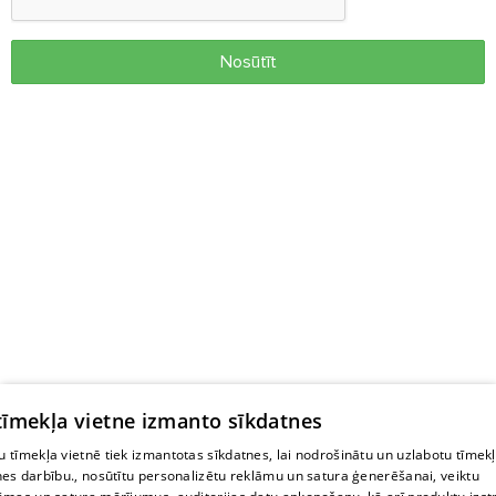
Nosūtīt
 tīmekļa vietne izmanto sīkdatnes
 tīmekļa vietnē tiek izmantotas sīkdatnes, lai nodrošinātu un uzlabotu tīmek
nes darbību., nosūtītu personalizētu reklāmu un satura ģenerēšanai, veiktu