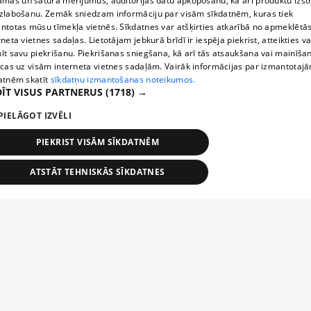
āmas un satura mērījumus, auditorijas datu apkopošanu, kā arī produktu izst
zlabošanu. Zemāk sniedzam informāciju par visām sīkdatnēm, kuras tiek
ntotas mūsu tīmekļa vietnēs. Sīkdatnes var atšķirties atkarībā no apmeklētā
rneta vietnes sadaļas. Lietotājam jebkurā brīdī ir iespēja piekrist, atteikties va
īt savu piekrišanu. Piekrišanas sniegšana, kā arī tās atsaukšana vai mainīša
ecas uz visām interneta vietnes sadaļām. Vairāk informācijas par izmantotaj
atnēm skatīt
sīkdatņu izmantošanas noteikumos.
ĪT VISUS PARTNERUS
(1718) →
PIELĀGOT IZVĒLI
PIEKRIST VISĀM SĪKDATNĒM
ATSTĀT TEHNISKĀS SĪKDATNES
TEHNISKĀS/OBLIGĀTĀS
STATISTIKAS
MĒRĶĒŠANA
FUNKCIONĀLĀS
NEKLASIFICĒTĀS
ehniskās/obligātās
Statistikas
Mērķēšana
Funkcionālās
Neklasificēt