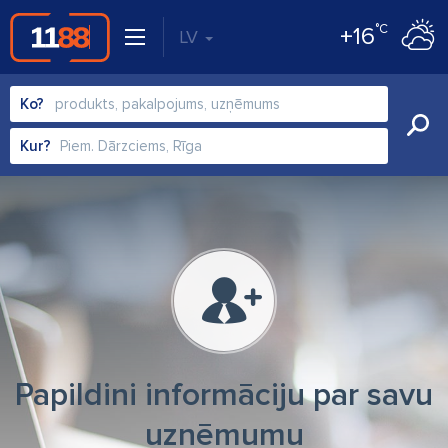
°C
+16
LV
Ko?
Kur?
Papildini informāciju par savu
uzņēmumu