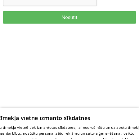
Nosūtīt
 tīmekļa vietne izmanto sīkdatnes
 tīmekļa vietnē tiek izmantotas sīkdatnes, lai nodrošinātu un uzlabotu tīmek
nes darbību., nosūtītu personalizētu reklāmu un satura ģenerēšanai, veiktu