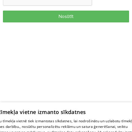
Nosūtīt
 tīmekļa vietne izmanto sīkdatnes
 tīmekļa vietnē tiek izmantotas sīkdatnes, lai nodrošinātu un uzlabotu tīmek
nes darbību., nosūtītu personalizētu reklāmu un satura ģenerēšanai, veiktu