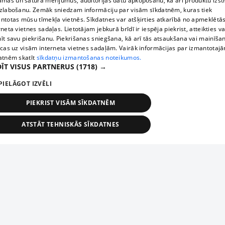
āmas un satura mērījumus, auditorijas datu apkopošanu, kā arī produktu izst
zlabošanu. Zemāk sniedzam informāciju par visām sīkdatnēm, kuras tiek
ntotas mūsu tīmekļa vietnēs. Sīkdatnes var atšķirties atkarībā no apmeklētā
rneta vietnes sadaļas. Lietotājam jebkurā brīdī ir iespēja piekrist, atteikties va
īt savu piekrišanu. Piekrišanas sniegšana, kā arī tās atsaukšana vai mainīša
ecas uz visām interneta vietnes sadaļām. Vairāk informācijas par izmantotaj
atnēm skatīt
sīkdatņu izmantošanas noteikumos.
ĪT VISUS PARTNERUS
(1718) →
PIELĀGOT IZVĒLI
PIEKRIST VISĀM SĪKDATNĒM
ATSTĀT TEHNISKĀS SĪKDATNES
TEHNISKĀS/OBLIGĀTĀS
STATISTIKAS
MĒRĶĒŠANA
FUNKCIONĀLĀS
NEKLASIFICĒTĀS
ehniskās/obligātās
Statistikas
Mērķēšana
Funkcionālās
Neklasificēt