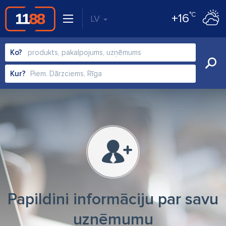
°C
+16
LV
Ko?
Kur?
Papildini informāciju par savu
uzņēmumu