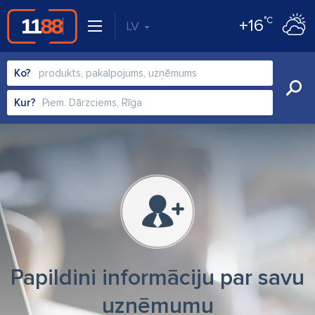
°C
+16
LV
Ko?
Kur?
Papildini informāciju par savu
uzņēmumu