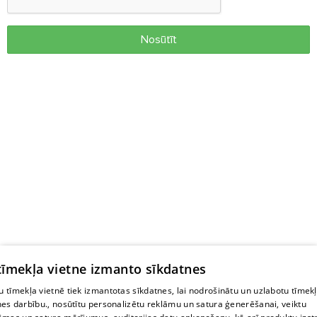
Nosūtīt
 tīmekļa vietne izmanto sīkdatnes
 tīmekļa vietnē tiek izmantotas sīkdatnes, lai nodrošinātu un uzlabotu tīmek
nes darbību., nosūtītu personalizētu reklāmu un satura ģenerēšanai, veiktu