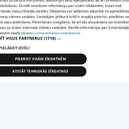
āmas un satura mērījumus, auditorijas datu apkopošanu, kā arī produktu izst
zlabošanu. Zemāk sniedzam informāciju par visām sīkdatnēm, kuras tiek
ntotas mūsu tīmekļa vietnēs. Sīkdatnes var atšķirties atkarībā no apmeklētā
rneta vietnes sadaļas. Lietotājam jebkurā brīdī ir iespēja piekrist, atteikties va
īt savu piekrišanu. Piekrišanas sniegšana, kā arī tās atsaukšana vai mainīša
ecas uz visām interneta vietnes sadaļām. Vairāk informācijas par izmantotaj
atnēm skatīt
sīkdatņu izmantošanas noteikumos.
ĪT VISUS PARTNERUS
(1718) →
PIELĀGOT IZVĒLI
PIEKRIST VISĀM SĪKDATNĒM
ATSTĀT TEHNISKĀS SĪKDATNES
TEHNISKĀS/OBLIGĀTĀS
STATISTIKAS
MĒRĶĒŠANA
FUNKCIONĀLĀS
NEKLASIFICĒTĀS
ehniskās/obligātās
Statistikas
Mērķēšana
Funkcionālās
Neklasificēt