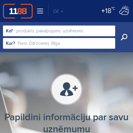
°C
+18
LV
Ko?
Kur?
Papildini informāciju par savu
uzņēmumu