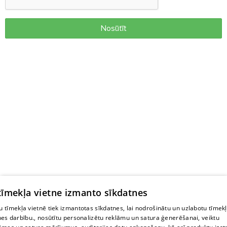
Nosūtīt
 tīmekļa vietne izmanto sīkdatnes
 tīmekļa vietnē tiek izmantotas sīkdatnes, lai nodrošinātu un uzlabotu tīmek
nes darbību., nosūtītu personalizētu reklāmu un satura ģenerēšanai, veiktu