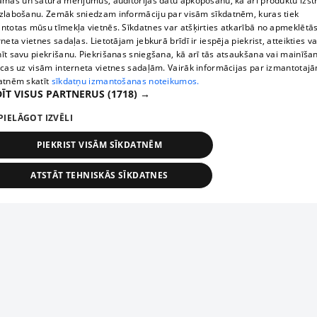
āmas un satura mērījumus, auditorijas datu apkopošanu, kā arī produktu izst
zlabošanu. Zemāk sniedzam informāciju par visām sīkdatnēm, kuras tiek
ntotas mūsu tīmekļa vietnēs. Sīkdatnes var atšķirties atkarībā no apmeklētā
rneta vietnes sadaļas. Lietotājam jebkurā brīdī ir iespēja piekrist, atteikties va
īt savu piekrišanu. Piekrišanas sniegšana, kā arī tās atsaukšana vai mainīša
ecas uz visām interneta vietnes sadaļām. Vairāk informācijas par izmantotaj
atnēm skatīt
sīkdatņu izmantošanas noteikumos.
ĪT VISUS PARTNERUS
(1718) →
PIELĀGOT IZVĒLI
PIEKRIST VISĀM SĪKDATNĒM
ATSTĀT TEHNISKĀS SĪKDATNES
TEHNISKĀS/OBLIGĀTĀS
STATISTIKAS
MĒRĶĒŠANA
FUNKCIONĀLĀS
NEKLASIFICĒTĀS
ehniskās/obligātās
Statistikas
Mērķēšana
Funkcionālās
Neklasificēt