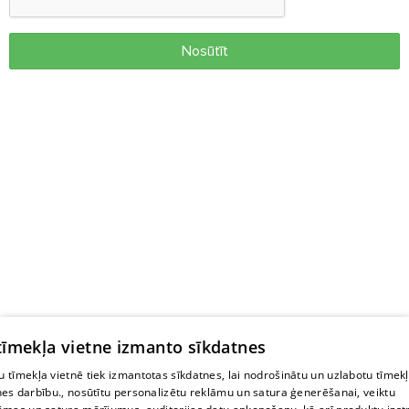
Nosūtīt
 tīmekļa vietne izmanto sīkdatnes
 tīmekļa vietnē tiek izmantotas sīkdatnes, lai nodrošinātu un uzlabotu tīmek
nes darbību., nosūtītu personalizētu reklāmu un satura ģenerēšanai, veiktu