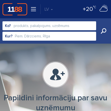
°C
+20
LV
Ko?
Kur?
Papildini informāciju par savu
uzņēmumu