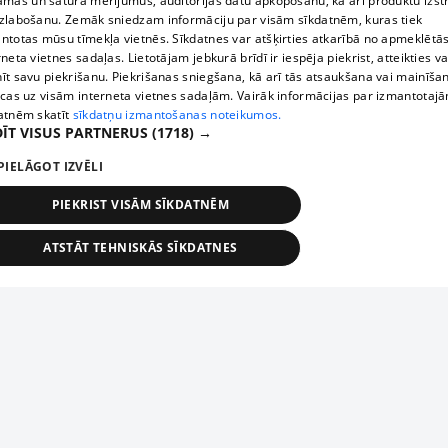
āmas un satura mērījumus, auditorijas datu apkopošanu, kā arī produktu izst
zlabošanu. Zemāk sniedzam informāciju par visām sīkdatnēm, kuras tiek
ntotas mūsu tīmekļa vietnēs. Sīkdatnes var atšķirties atkarībā no apmeklētā
rneta vietnes sadaļas. Lietotājam jebkurā brīdī ir iespēja piekrist, atteikties va
īt savu piekrišanu. Piekrišanas sniegšana, kā arī tās atsaukšana vai mainīša
ecas uz visām interneta vietnes sadaļām. Vairāk informācijas par izmantotaj
atnēm skatīt
sīkdatņu izmantošanas noteikumos.
ĪT VISUS PARTNERUS
(1718) →
PIELĀGOT IZVĒLI
PIEKRIST VISĀM SĪKDATNĒM
ATSTĀT TEHNISKĀS SĪKDATNES
TEHNISKĀS/OBLIGĀTĀS
STATISTIKAS
MĒRĶĒŠANA
FUNKCIONĀLĀS
NEKLASIFICĒTĀS
ehniskās/obligātās
Statistikas
Mērķēšana
Funkcionālās
Neklasificēt