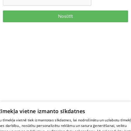
Nosūtīt
 tīmekļa vietne izmanto sīkdatnes
 tīmekļa vietnē tiek izmantotas sīkdatnes, lai nodrošinātu un uzlabotu tīmek
nes darbību., nosūtītu personalizētu reklāmu un satura ģenerēšanai, veiktu