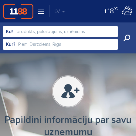
°C
+18
LV
Ko?
Kur?
Papildini informāciju par savu
uzņēmumu