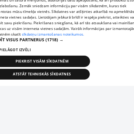
āmas un satura mērījumus, auditorijas datu apkopošanu, kā arī produktu izst
zlabošanu. Zemāk sniedzam informāciju par visām sīkdatnēm, kuras tiek
ntotas mūsu tīmekļa vietnēs. Sīkdatnes var atšķirties atkarībā no apmeklētā
rneta vietnes sadaļas. Lietotājam jebkurā brīdī ir iespēja piekrist, atteikties va
īt savu piekrišanu. Piekrišanas sniegšana, kā arī tās atsaukšana vai mainīša
ecas uz visām interneta vietnes sadaļām. Vairāk informācijas par izmantotaj
atnēm skatīt
sīkdatņu izmantošanas noteikumos.
ĪT VISUS PARTNERUS
(1718) →
PIELĀGOT IZVĒLI
PIEKRIST VISĀM SĪKDATNĒM
ATSTĀT TEHNISKĀS SĪKDATNES
TEHNISKĀS/OBLIGĀTĀS
STATISTIKAS
MĒRĶĒŠANA
FUNKCIONĀLĀS
NEKLASIFICĒTĀS
ehniskās/obligātās
Statistikas
Mērķēšana
Funkcionālās
Neklasificēt