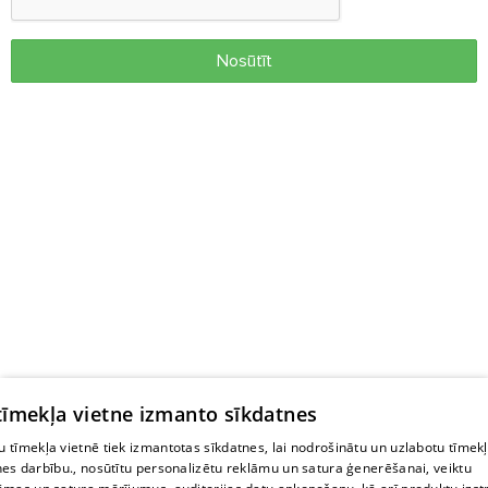
Nosūtīt
 tīmekļa vietne izmanto sīkdatnes
 tīmekļa vietnē tiek izmantotas sīkdatnes, lai nodrošinātu un uzlabotu tīmek
nes darbību., nosūtītu personalizētu reklāmu un satura ģenerēšanai, veiktu