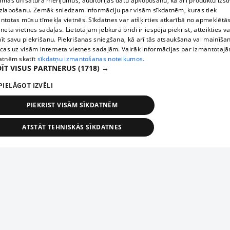
āmas un satura mērījumus, auditorijas datu apkopošanu, kā arī produktu izst
zlabošanu. Zemāk sniedzam informāciju par visām sīkdatnēm, kuras tiek
ntotas mūsu tīmekļa vietnēs. Sīkdatnes var atšķirties atkarībā no apmeklētā
rneta vietnes sadaļas. Lietotājam jebkurā brīdī ir iespēja piekrist, atteikties va
īt savu piekrišanu. Piekrišanas sniegšana, kā arī tās atsaukšana vai mainīša
ecas uz visām interneta vietnes sadaļām. Vairāk informācijas par izmantotaj
atnēm skatīt
sīkdatņu izmantošanas noteikumos.
ĪT VISUS PARTNERUS
(1718) →
PIELĀGOT IZVĒLI
PIEKRIST VISĀM SĪKDATNĒM
ATSTĀT TEHNISKĀS SĪKDATNES
TEHNISKĀS/OBLIGĀTĀS
STATISTIKAS
MĒRĶĒŠANA
FUNKCIONĀLĀS
NEKLASIFICĒTĀS
ehniskās/obligātās
Statistikas
Mērķēšana
Funkcionālās
Neklasificēt