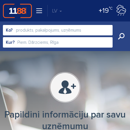
°C
+19
LV
Ko?
Kur?
Papildini informāciju par savu
uzņēmumu