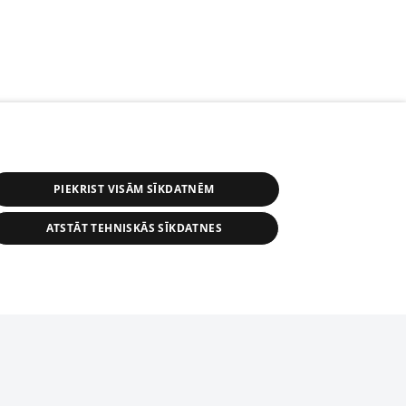
PIEKRIST VISĀM SĪKDATNĒM
ATSTĀT TEHNISKĀS SĪKDATNES
s, tās daļas vai datu bāzē iekļautās