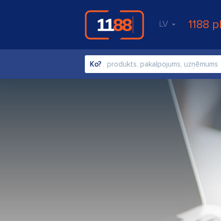
1188 p
LV
Ko?