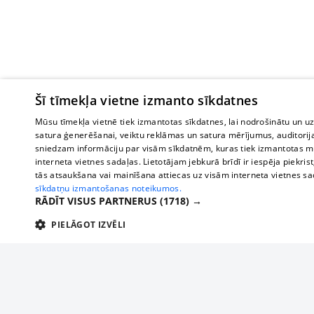
Šī tīmekļa vietne izmanto sīkdatnes
Mūsu tīmekļa vietnē tiek izmantotas sīkdatnes, lai nodrošinātu un u
satura ģenerēšanai, veiktu reklāmas un satura mērījumus, auditorij
sniedzam informāciju par visām sīkdatnēm, kuras tiek izmantotas mū
interneta vietnes sadaļas. Lietotājam jebkurā brīdī ir iespēja piekrist
tās atsaukšana vai mainīšana attiecas uz visām interneta vietnes s
sīkdatņu izmantošanas noteikumos.
RĀDĪT VISUS PARTNERUS
(1718) →
PIELĀGOT IZVĒLI
TEHNISKĀS/OBLIGĀTĀS
STATISTIKAS
M
Tehniskās/