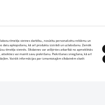
zlabotu tīmekļa vietnes darbību., nosūtītu personalizētu reklāmu un
as datu apkopošanu, kā arī produktu izstrādi un uzlabošanu. Zemāk
su tīmekļa vietnēs. Sīkdatnes var atšķirties atkarībā no apmeklētās
, atteikties vai mainīt savu piekrišanu. Piekrišanas sniegšana, kā arī
adaļām. Vairāk informācijas par izmantotajām sīkdatnēm skatīt
ĒRĶĒŠANA
FUNKCIONĀLĀS
NEKLASIFICĒTĀS
1188 datu bāze
obligātās
Statistikas
Mērķēšana
Funkcionālās
Neklasificētās