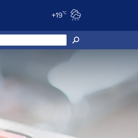
°C
+19