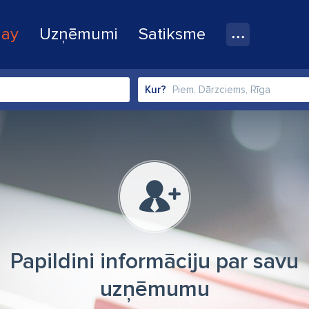
lay
Uzņēmumi
Satiksme
Kur?
Papildini informāciju par savu
uzņēmumu