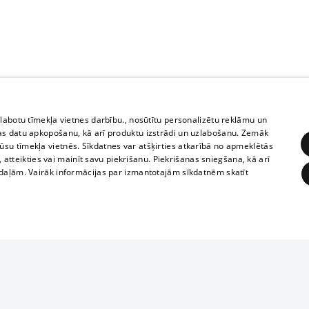
zlabotu tīmekļa vietnes darbību., nosūtītu personalizētu reklāmu un
as datu apkopošanu, kā arī produktu izstrādi un uzlabošanu. Zemāk
su tīmekļa vietnēs. Sīkdatnes var atšķirties atkarībā no apmeklētās
, atteikties vai mainīt savu piekrišanu. Piekrišanas sniegšana, kā arī
adaļām. Vairāk informācijas par izmantotajām sīkdatnēm skatīt
ĒRĶĒŠANA
FUNKCIONĀLĀS
NEKLASIFICĒTĀS
1188 datu bāze
obligātās
Statistikas
Mērķēšana
Funkcionālās
Neklasificētās