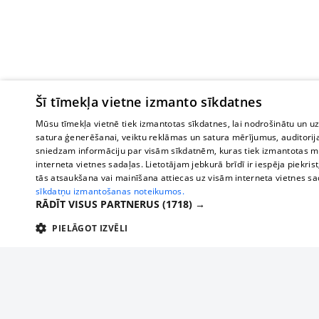
Šī tīmekļa vietne izmanto sīkdatnes
Mūsu tīmekļa vietnē tiek izmantotas sīkdatnes, lai nodrošinātu un u
satura ģenerēšanai, veiktu reklāmas un satura mērījumus, auditorij
sniedzam informāciju par visām sīkdatnēm, kuras tiek izmantotas mū
interneta vietnes sadaļas. Lietotājam jebkurā brīdī ir iespēja piekrist
tās atsaukšana vai mainīšana attiecas uz visām interneta vietnes s
sīkdatņu izmantošanas noteikumos.
RĀDĪT VISUS PARTNERUS
(1718) →
PIELĀGOT IZVĒLI
TEHNISKĀS/OBLIGĀTĀS
STATISTIKAS
M
Tehniskās/