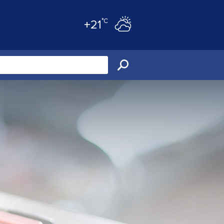
°C
+21