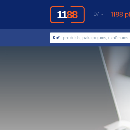
1188 p
LV
Ko?