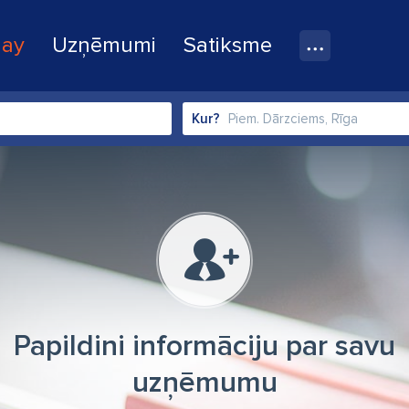
lay
Uzņēmumi
Satiksme
Kur?
Papildini informāciju par savu
uzņēmumu