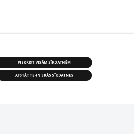
PIEKRIST VISĀM SĪKDATNĒM
ATSTĀT TEHNISKĀS SĪKDATNES
s, tās daļas vai datu bāzē iekļautās