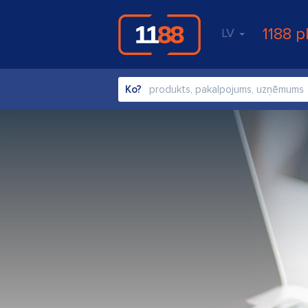
1188 p
LV
Ko?