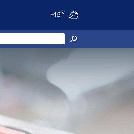
°C
+16