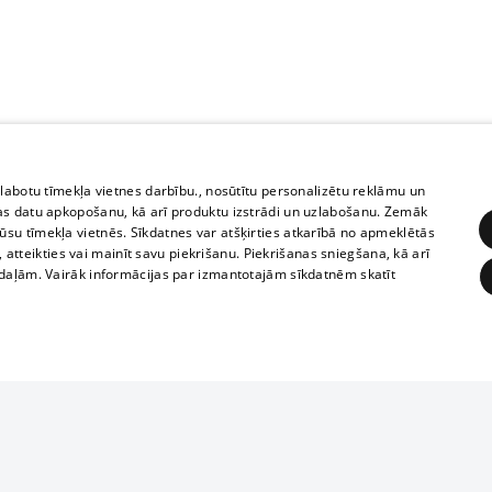
zlabotu tīmekļa vietnes darbību., nosūtītu personalizētu reklāmu un
as datu apkopošanu, kā arī produktu izstrādi un uzlabošanu. Zemāk
su tīmekļa vietnēs. Sīkdatnes var atšķirties atkarībā no apmeklētās
, atteikties vai mainīt savu piekrišanu. Piekrišanas sniegšana, kā arī
adaļām. Vairāk informācijas par izmantotajām sīkdatnēm skatīt
ĒRĶĒŠANA
FUNKCIONĀLĀS
NEKLASIFICĒTĀS
1188 datu bāze
obligātās
Statistikas
Mērķēšana
Funkcionālās
Neklasificētās