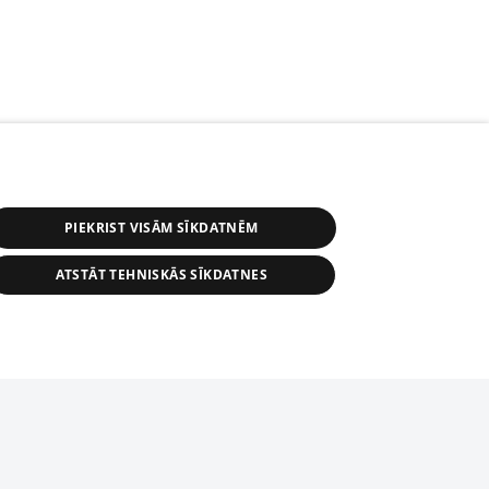
PIEKRIST VISĀM SĪKDATNĒM
ATSTĀT TEHNISKĀS SĪKDATNES
s, tās daļas vai datu bāzē iekļautās