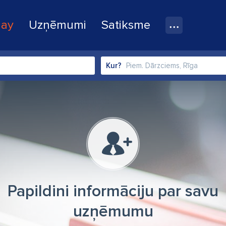
lay
Uzņēmumi
Satiksme
Kur?
Papildini informāciju par savu
uzņēmumu