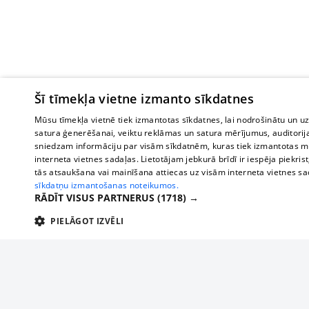
Šī tīmekļa vietne izmanto sīkdatnes
Mūsu tīmekļa vietnē tiek izmantotas sīkdatnes, lai nodrošinātu un u
satura ģenerēšanai, veiktu reklāmas un satura mērījumus, auditorij
sniedzam informāciju par visām sīkdatnēm, kuras tiek izmantotas mū
interneta vietnes sadaļas. Lietotājam jebkurā brīdī ir iespēja piekrist
tās atsaukšana vai mainīšana attiecas uz visām interneta vietnes s
sīkdatņu izmantošanas noteikumos.
RĀDĪT VISUS PARTNERUS
(1718) →
PIELĀGOT IZVĒLI
TEHNISKĀS/OBLIGĀTĀS
STATISTIKAS
M
Tehniskās/