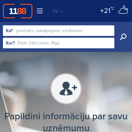
°C
+21
LV
Ko?
Kur?
Papildini informāciju par savu
uzņēmumu