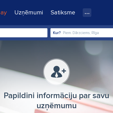
lay
Uzņēmumi
Satiksme
Kur?
Papildini informāciju par savu
uzņēmumu