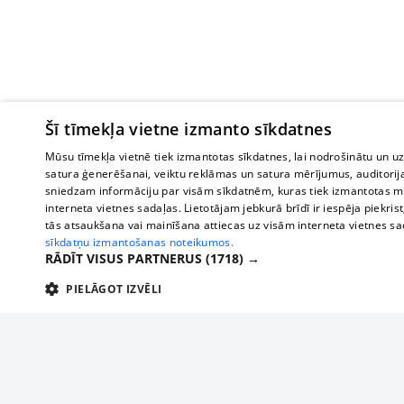
Šī tīmekļa vietne izmanto sīkdatnes
Mūsu tīmekļa vietnē tiek izmantotas sīkdatnes, lai nodrošinātu un u
satura ģenerēšanai, veiktu reklāmas un satura mērījumus, auditorij
sniedzam informāciju par visām sīkdatnēm, kuras tiek izmantotas mū
interneta vietnes sadaļas. Lietotājam jebkurā brīdī ir iespēja piekrist
tās atsaukšana vai mainīšana attiecas uz visām interneta vietnes s
sīkdatņu izmantošanas noteikumos.
RĀDĪT VISUS PARTNERUS
(1718) →
PIELĀGOT IZVĒLI
TEHNISKĀS/OBLIGĀTĀS
STATISTIKAS
M
Tehniskās/