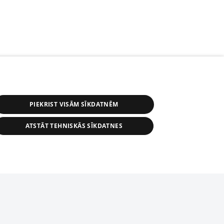
PIEKRIST VISĀM SĪKDATNĒM
ATSTĀT TEHNISKĀS SĪKDATNES
s, tās daļas vai datu bāzē iekļautās