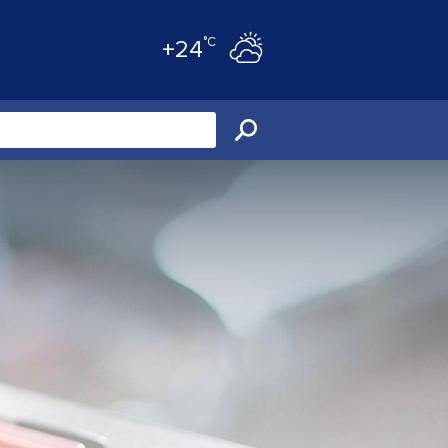
°C
+24