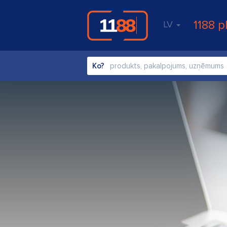
1188 p
LV
Ko?