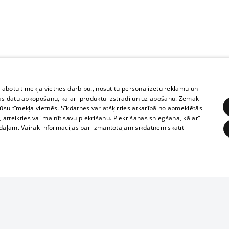
zlabotu tīmekļa vietnes darbību., nosūtītu personalizētu reklāmu un
as datu apkopošanu, kā arī produktu izstrādi un uzlabošanu. Zemāk
su tīmekļa vietnēs. Sīkdatnes var atšķirties atkarībā no apmeklētās
, atteikties vai mainīt savu piekrišanu. Piekrišanas sniegšana, kā arī
adaļām. Vairāk informācijas par izmantotajām sīkdatnēm skatīt
ĒRĶĒŠANA
FUNKCIONĀLĀS
NEKLASIFICĒTĀS
1188 datu bāze
obligātās
Statistikas
Mērķēšana
Funkcionālās
Neklasificētās