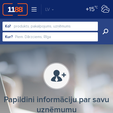
°C
+15
LV
Ko?
Kur?
Papildini informāciju par savu
uzņēmumu