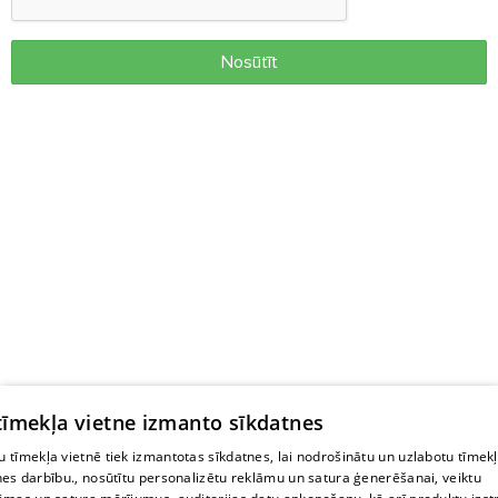
Nosūtīt
 tīmekļa vietne izmanto sīkdatnes
 tīmekļa vietnē tiek izmantotas sīkdatnes, lai nodrošinātu un uzlabotu tīmek
nes darbību., nosūtītu personalizētu reklāmu un satura ģenerēšanai, veiktu