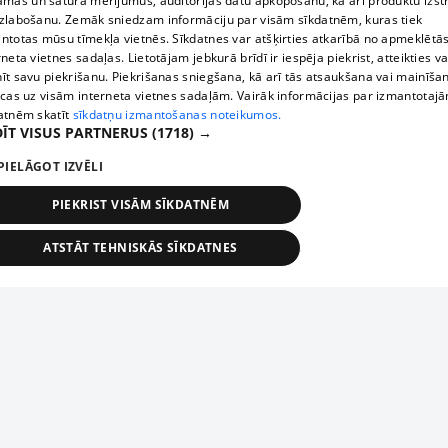
āmas un satura mērījumus, auditorijas datu apkopošanu, kā arī produktu izst
zlabošanu. Zemāk sniedzam informāciju par visām sīkdatnēm, kuras tiek
ntotas mūsu tīmekļa vietnēs. Sīkdatnes var atšķirties atkarībā no apmeklētā
rneta vietnes sadaļas. Lietotājam jebkurā brīdī ir iespēja piekrist, atteikties va
īt savu piekrišanu. Piekrišanas sniegšana, kā arī tās atsaukšana vai mainīša
ecas uz visām interneta vietnes sadaļām. Vairāk informācijas par izmantotaj
atnēm skatīt
sīkdatņu izmantošanas noteikumos.
ĪT VISUS PARTNERUS
(1718) →
PIELĀGOT IZVĒLI
PIEKRIST VISĀM SĪKDATNĒM
ATSTĀT TEHNISKĀS SĪKDATNES
TEHNISKĀS/OBLIGĀTĀS
STATISTIKAS
MĒRĶĒŠANA
FUNKCIONĀLĀS
NEKLASIFICĒTĀS
ehniskās/obligātās
Statistikas
Mērķēšana
Funkcionālās
Neklasificēt