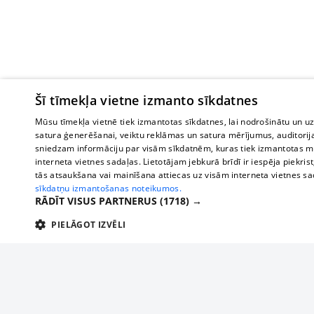
Šī tīmekļa vietne izmanto sīkdatnes
Mūsu tīmekļa vietnē tiek izmantotas sīkdatnes, lai nodrošinātu un u
satura ģenerēšanai, veiktu reklāmas un satura mērījumus, auditorij
sniedzam informāciju par visām sīkdatnēm, kuras tiek izmantotas mū
interneta vietnes sadaļas. Lietotājam jebkurā brīdī ir iespēja piekrist
tās atsaukšana vai mainīšana attiecas uz visām interneta vietnes s
sīkdatņu izmantošanas noteikumos.
RĀDĪT VISUS PARTNERUS
(1718) →
PIELĀGOT IZVĒLI
TEHNISKĀS/OBLIGĀTĀS
STATISTIKAS
M
Tehniskās/