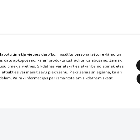
zlabotu tīmekļa vietnes darbību., nosūtītu personalizētu reklāmu un
as datu apkopošanu, kā arī produktu izstrādi un uzlabošanu. Zemāk
su tīmekļa vietnēs. Sīkdatnes var atšķirties atkarībā no apmeklētās
, atteikties vai mainīt savu piekrišanu. Piekrišanas sniegšana, kā arī
adaļām. Vairāk informācijas par izmantotajām sīkdatnēm skatīt
ĒRĶĒŠANA
FUNKCIONĀLĀS
NEKLASIFICĒTĀS
1188 datu bāze
obligātās
Statistikas
Mērķēšana
Funkcionālās
Neklasificētās