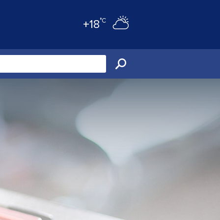
°C
+18