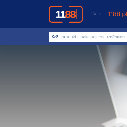
1188 p
LV
Ko?