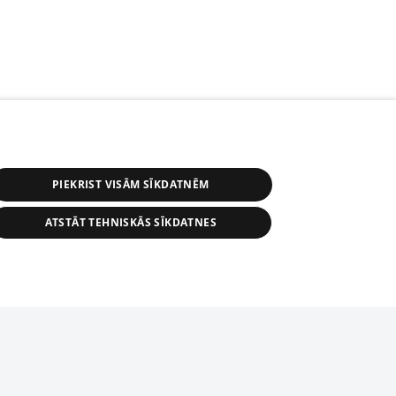
PIEKRIST VISĀM SĪKDATNĒM
ATSTĀT TEHNISKĀS SĪKDATNES
s, tās daļas vai datu bāzē iekļautās