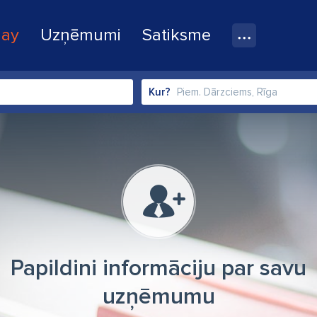
lay
Uzņēmumi
Satiksme
Kur?
Papildini informāciju par savu
uzņēmumu