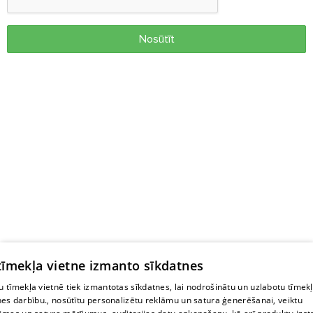
Nosūtīt
 tīmekļa vietne izmanto sīkdatnes
 tīmekļa vietnē tiek izmantotas sīkdatnes, lai nodrošinātu un uzlabotu tīmek
nes darbību., nosūtītu personalizētu reklāmu un satura ģenerēšanai, veiktu