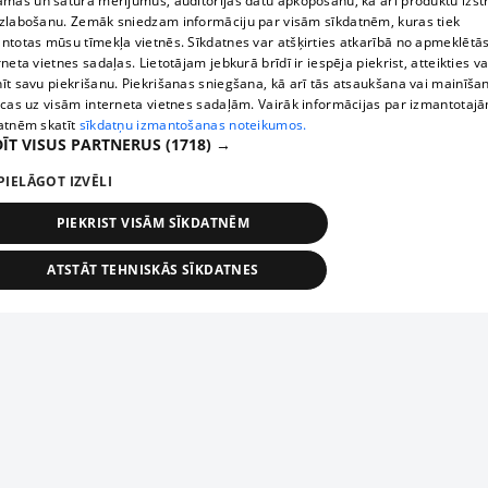
āmas un satura mērījumus, auditorijas datu apkopošanu, kā arī produktu izst
zlabošanu. Zemāk sniedzam informāciju par visām sīkdatnēm, kuras tiek
ntotas mūsu tīmekļa vietnēs. Sīkdatnes var atšķirties atkarībā no apmeklētā
rneta vietnes sadaļas. Lietotājam jebkurā brīdī ir iespēja piekrist, atteikties va
īt savu piekrišanu. Piekrišanas sniegšana, kā arī tās atsaukšana vai mainīša
ecas uz visām interneta vietnes sadaļām. Vairāk informācijas par izmantotaj
atnēm skatīt
sīkdatņu izmantošanas noteikumos.
ĪT VISUS PARTNERUS
(1718) →
PIELĀGOT IZVĒLI
PIEKRIST VISĀM SĪKDATNĒM
ATSTĀT TEHNISKĀS SĪKDATNES
TEHNISKĀS/OBLIGĀTĀS
STATISTIKAS
MĒRĶĒŠANA
FUNKCIONĀLĀS
NEKLASIFICĒTĀS
ehniskās/obligātās
Statistikas
Mērķēšana
Funkcionālās
Neklasificēt