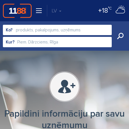
°C
+18
LV
Ko?
Kur?
Papildini informāciju par savu
uzņēmumu