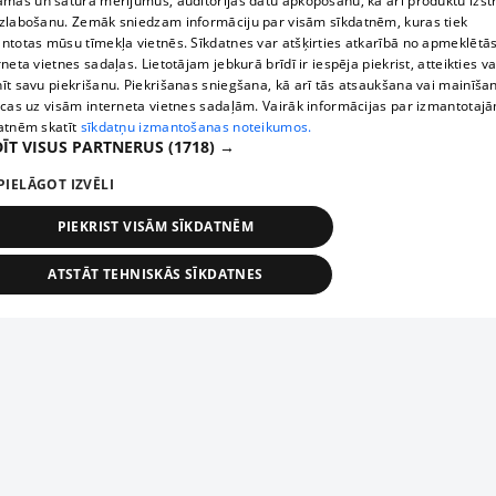
āmas un satura mērījumus, auditorijas datu apkopošanu, kā arī produktu izst
zlabošanu. Zemāk sniedzam informāciju par visām sīkdatnēm, kuras tiek
ntotas mūsu tīmekļa vietnēs. Sīkdatnes var atšķirties atkarībā no apmeklētā
rneta vietnes sadaļas. Lietotājam jebkurā brīdī ir iespēja piekrist, atteikties va
īt savu piekrišanu. Piekrišanas sniegšana, kā arī tās atsaukšana vai mainīša
ecas uz visām interneta vietnes sadaļām. Vairāk informācijas par izmantotaj
atnēm skatīt
sīkdatņu izmantošanas noteikumos.
ĪT VISUS PARTNERUS
(1718) →
PIELĀGOT IZVĒLI
PIEKRIST VISĀM SĪKDATNĒM
ATSTĀT TEHNISKĀS SĪKDATNES
TEHNISKĀS/OBLIGĀTĀS
STATISTIKAS
MĒRĶĒŠANA
FUNKCIONĀLĀS
NEKLASIFICĒTĀS
ehniskās/obligātās
Statistikas
Mērķēšana
Funkcionālās
Neklasificēt