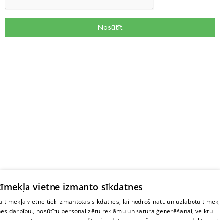
Nosūtīt
 tīmekļa vietne izmanto sīkdatnes
 tīmekļa vietnē tiek izmantotas sīkdatnes, lai nodrošinātu un uzlabotu tīmek
nes darbību., nosūtītu personalizētu reklāmu un satura ģenerēšanai, veiktu