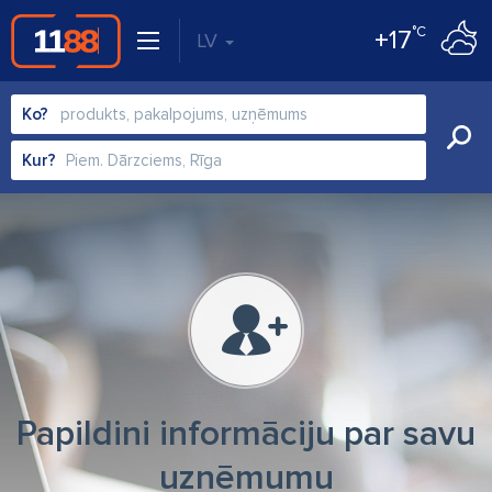
°C
+17
LV
Ko?
Kur?
Papildini informāciju par savu
uzņēmumu