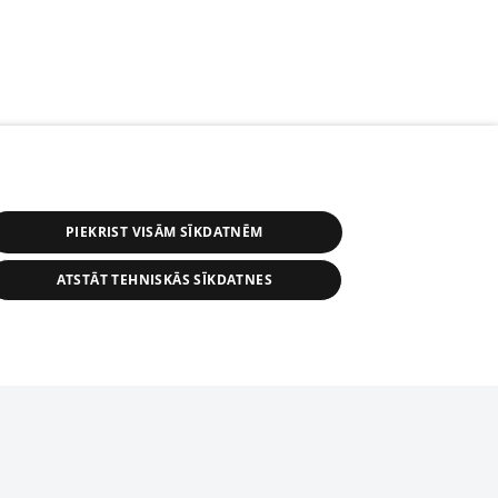
PIEKRIST VISĀM SĪKDATNĒM
ATSTĀT TEHNISKĀS SĪKDATNES
s, tās daļas vai datu bāzē iekļautās