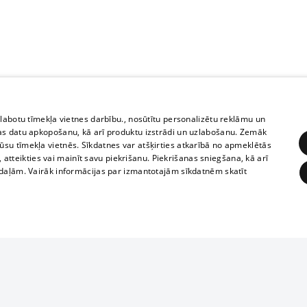
zlabotu tīmekļa vietnes darbību., nosūtītu personalizētu reklāmu un
as datu apkopošanu, kā arī produktu izstrādi un uzlabošanu. Zemāk
su tīmekļa vietnēs. Sīkdatnes var atšķirties atkarībā no apmeklētās
, atteikties vai mainīt savu piekrišanu. Piekrišanas sniegšana, kā arī
adaļām. Vairāk informācijas par izmantotajām sīkdatnēm skatīt
ĒRĶĒŠANA
FUNKCIONĀLĀS
NEKLASIFICĒTĀS
1188 datu bāze
obligātās
Statistikas
Mērķēšana
Funkcionālās
Neklasificētās