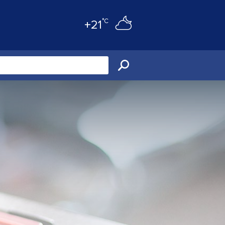
°C
+21