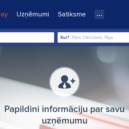
lay
Uzņēmumi
Satiksme
Kur?
Papildini informāciju par savu
uzņēmumu