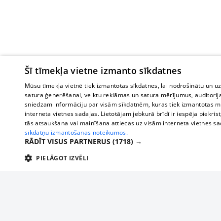
Šī tīmekļa vietne izmanto sīkdatnes
Mūsu tīmekļa vietnē tiek izmantotas sīkdatnes, lai nodrošinātu un u
satura ģenerēšanai, veiktu reklāmas un satura mērījumus, auditorij
sniedzam informāciju par visām sīkdatnēm, kuras tiek izmantotas mū
interneta vietnes sadaļas. Lietotājam jebkurā brīdī ir iespēja piekrist
tās atsaukšana vai mainīšana attiecas uz visām interneta vietnes s
sīkdatņu izmantošanas noteikumos.
RĀDĪT VISUS PARTNERUS
(1718) →
PIELĀGOT IZVĒLI
TEHNISKĀS/OBLIGĀTĀS
STATISTIKAS
M
Tehniskās/