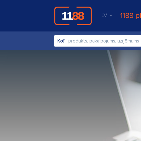
1188 p
LV
Ko?