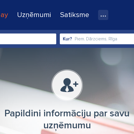
lay
Uzņēmumi
Satiksme
Kur?
Papildini informāciju par savu
uzņēmumu