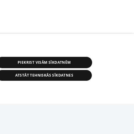
PIEKRIST VISĀM SĪKDATNĒM
ATSTĀT TEHNISKĀS SĪKDATNES
s, tās daļas vai datu bāzē iekļautās