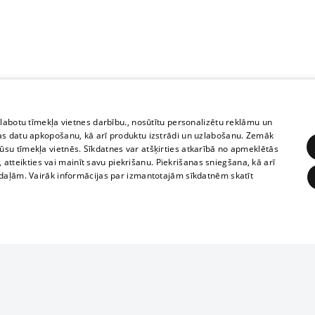
zlabotu tīmekļa vietnes darbību., nosūtītu personalizētu reklāmu un
as datu apkopošanu, kā arī produktu izstrādi un uzlabošanu. Zemāk
su tīmekļa vietnēs. Sīkdatnes var atšķirties atkarībā no apmeklētās
, atteikties vai mainīt savu piekrišanu. Piekrišanas sniegšana, kā arī
adaļām. Vairāk informācijas par izmantotajām sīkdatnēm skatīt
ĒRĶĒŠANA
FUNKCIONĀLĀS
NEKLASIFICĒTĀS
1188 datu bāze
obligātās
Statistikas
Mērķēšana
Funkcionālās
Neklasificētās