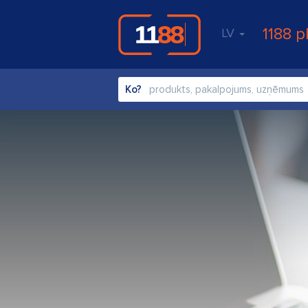
1188 p
LV
Ko?