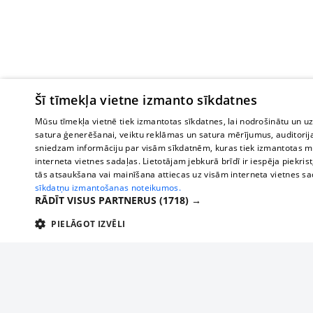
Šī tīmekļa vietne izmanto sīkdatnes
Mūsu tīmekļa vietnē tiek izmantotas sīkdatnes, lai nodrošinātu un u
satura ģenerēšanai, veiktu reklāmas un satura mērījumus, auditorij
sniedzam informāciju par visām sīkdatnēm, kuras tiek izmantotas mū
interneta vietnes sadaļas. Lietotājam jebkurā brīdī ir iespēja piekrist
tās atsaukšana vai mainīšana attiecas uz visām interneta vietnes s
sīkdatņu izmantošanas noteikumos.
RĀDĪT VISUS PARTNERUS
(1718) →
PIELĀGOT IZVĒLI
TEHNISKĀS/OBLIGĀTĀS
STATISTIKAS
M
Tehniskās/