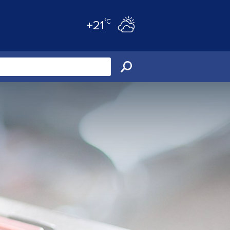
°C
+21