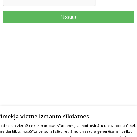
Nosūtīt
 tīmekļa vietne izmanto sīkdatnes
 tīmekļa vietnē tiek izmantotas sīkdatnes, lai nodrošinātu un uzlabotu tīmek
nes darbību., nosūtītu personalizētu reklāmu un satura ģenerēšanai, veiktu