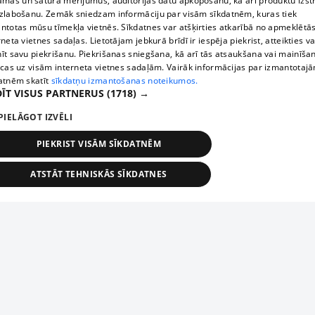
āmas un satura mērījumus, auditorijas datu apkopošanu, kā arī produktu izst
zlabošanu. Zemāk sniedzam informāciju par visām sīkdatnēm, kuras tiek
ntotas mūsu tīmekļa vietnēs. Sīkdatnes var atšķirties atkarībā no apmeklētā
rneta vietnes sadaļas. Lietotājam jebkurā brīdī ir iespēja piekrist, atteikties va
īt savu piekrišanu. Piekrišanas sniegšana, kā arī tās atsaukšana vai mainīša
ecas uz visām interneta vietnes sadaļām. Vairāk informācijas par izmantotaj
atnēm skatīt
sīkdatņu izmantošanas noteikumos.
ĪT VISUS PARTNERUS
(1718) →
PIELĀGOT IZVĒLI
PIEKRIST VISĀM SĪKDATNĒM
ATSTĀT TEHNISKĀS SĪKDATNES
TEHNISKĀS/OBLIGĀTĀS
STATISTIKAS
MĒRĶĒŠANA
FUNKCIONĀLĀS
NEKLASIFICĒTĀS
ehniskās/obligātās
Statistikas
Mērķēšana
Funkcionālās
Neklasificēt