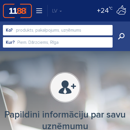
°C
+24
LV
Ko?
Kur?
Papildini informāciju par savu
uzņēmumu