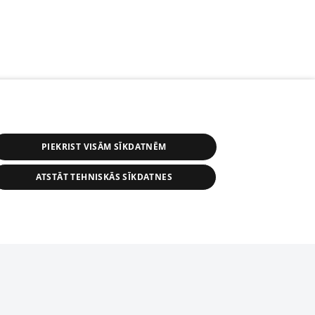
PIEKRIST VISĀM SĪKDATNĒM
ATSTĀT TEHNISKĀS SĪKDATNES
s, tās daļas vai datu bāzē iekļautās