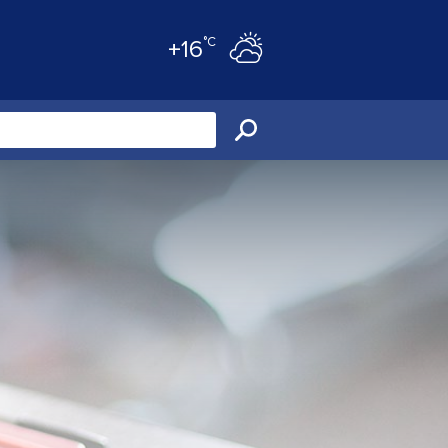
°C
+16