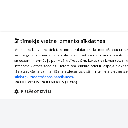
Šī tīmekļa vietne izmanto sīkdatnes
Mūsu tīmekļa vietnē tiek izmantotas sīkdatnes, lai nodrošinātu un u
satura ģenerēšanai, veiktu reklāmas un satura mērījumus, auditorij
sniedzam informāciju par visām sīkdatnēm, kuras tiek izmantotas mū
interneta vietnes sadaļas. Lietotājam jebkurā brīdī ir iespēja piekrist
tās atsaukšana vai mainīšana attiecas uz visām interneta vietnes s
sīkdatņu izmantošanas noteikumos.
RĀDĪT VISUS PARTNERUS
(1718) →
PIELĀGOT IZVĒLI
TEHNISKĀS/OBLIGĀTĀS
STATISTIKAS
M
Tehniskās/