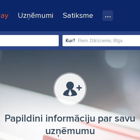
lay
Uzņēmumi
Satiksme
Kur?
Papildini informāciju par savu
uzņēmumu