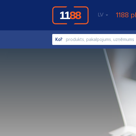
1188 p
LV
Ko?