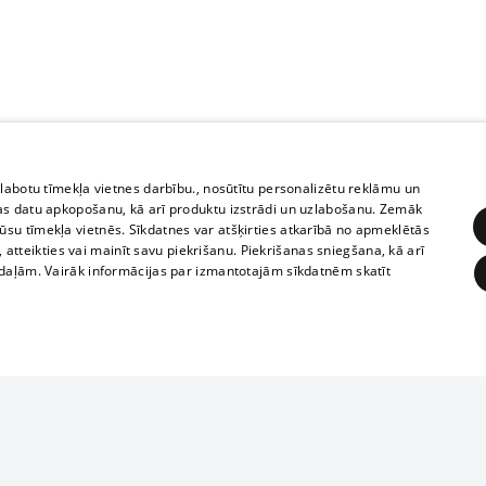
zlabotu tīmekļa vietnes darbību., nosūtītu personalizētu reklāmu un
as datu apkopošanu, kā arī produktu izstrādi un uzlabošanu. Zemāk
su tīmekļa vietnēs. Sīkdatnes var atšķirties atkarībā no apmeklētās
, atteikties vai mainīt savu piekrišanu. Piekrišanas sniegšana, kā arī
adaļām. Vairāk informācijas par izmantotajām sīkdatnēm skatīt
ĒRĶĒŠANA
FUNKCIONĀLĀS
NEKLASIFICĒTĀS
1188 datu bāze
obligātās
Statistikas
Mērķēšana
Funkcionālās
Neklasificētās