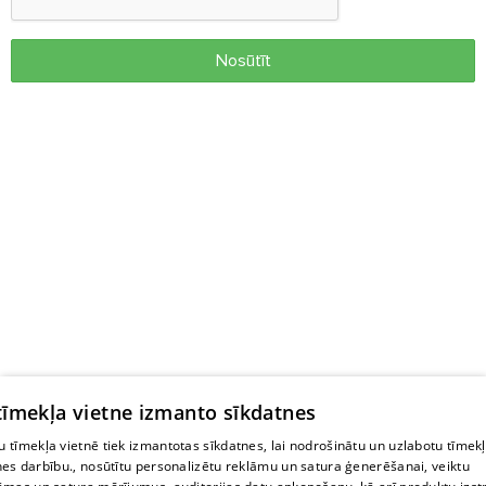
Nosūtīt
 tīmekļa vietne izmanto sīkdatnes
 tīmekļa vietnē tiek izmantotas sīkdatnes, lai nodrošinātu un uzlabotu tīmek
nes darbību., nosūtītu personalizētu reklāmu un satura ģenerēšanai, veiktu