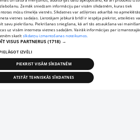
āmas un satura mērījumus, auditorijas datu apkopošanu, kā arī produktu izst
zlabošanu. Zemāk sniedzam informāciju par visām sīkdatnēm, kuras tiek
ntotas mūsu tīmekļa vietnēs. Sīkdatnes var atšķirties atkarībā no apmeklētā
rneta vietnes sadaļas. Lietotājam jebkurā brīdī ir iespēja piekrist, atteikties va
īt savu piekrišanu. Piekrišanas sniegšana, kā arī tās atsaukšana vai mainīša
ecas uz visām interneta vietnes sadaļām. Vairāk informācijas par izmantotaj
atnēm skatīt
sīkdatņu izmantošanas noteikumos.
ĪT VISUS PARTNERUS
(1718) →
PIELĀGOT IZVĒLI
PIEKRIST VISĀM SĪKDATNĒM
ATSTĀT TEHNISKĀS SĪKDATNES
TEHNISKĀS/OBLIGĀTĀS
STATISTIKAS
MĒRĶĒŠANA
FUNKCIONĀLĀS
NEKLASIFICĒTĀS
ehniskās/obligātās
Statistikas
Mērķēšana
Funkcionālās
Neklasificēt