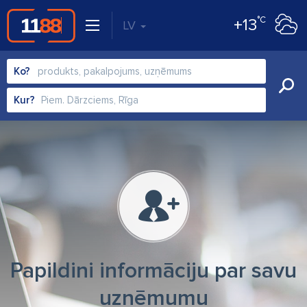
°C
+13
LV
Ko?
Kur?
Papildini informāciju par savu
uzņēmumu