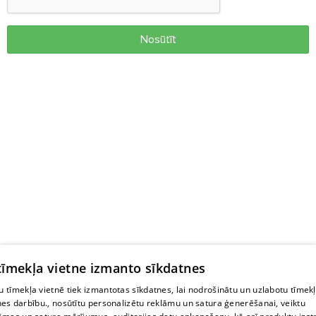
Nosūtīt
 tīmekļa vietne izmanto sīkdatnes
 tīmekļa vietnē tiek izmantotas sīkdatnes, lai nodrošinātu un uzlabotu tīmek
nes darbību., nosūtītu personalizētu reklāmu un satura ģenerēšanai, veiktu