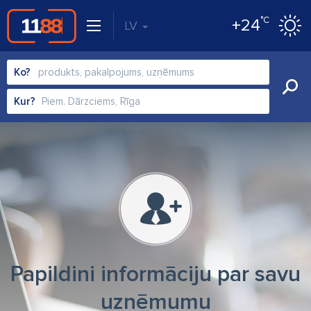
°C
+24
LV
Ko?
Kur?
Papildini informāciju par savu
uzņēmumu