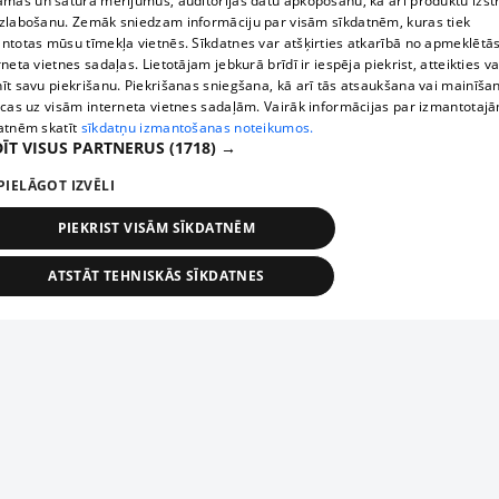
āmas un satura mērījumus, auditorijas datu apkopošanu, kā arī produktu izst
zlabošanu. Zemāk sniedzam informāciju par visām sīkdatnēm, kuras tiek
ntotas mūsu tīmekļa vietnēs. Sīkdatnes var atšķirties atkarībā no apmeklētā
rneta vietnes sadaļas. Lietotājam jebkurā brīdī ir iespēja piekrist, atteikties va
īt savu piekrišanu. Piekrišanas sniegšana, kā arī tās atsaukšana vai mainīša
ecas uz visām interneta vietnes sadaļām. Vairāk informācijas par izmantotaj
atnēm skatīt
sīkdatņu izmantošanas noteikumos.
ĪT VISUS PARTNERUS
(1718) →
PIELĀGOT IZVĒLI
PIEKRIST VISĀM SĪKDATNĒM
ATSTĀT TEHNISKĀS SĪKDATNES
TEHNISKĀS/OBLIGĀTĀS
STATISTIKAS
MĒRĶĒŠANA
FUNKCIONĀLĀS
NEKLASIFICĒTĀS
ehniskās/obligātās
Statistikas
Mērķēšana
Funkcionālās
Neklasificēt