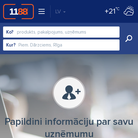
°C
+21
LV
Ko?
Kur?
Papildini informāciju par savu
uzņēmumu