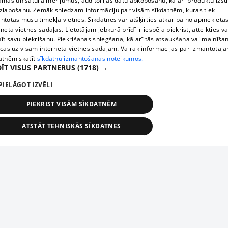
āmas un satura mērījumus, auditorijas datu apkopošanu, kā arī produktu izst
zlabošanu. Zemāk sniedzam informāciju par visām sīkdatnēm, kuras tiek
ntotas mūsu tīmekļa vietnēs. Sīkdatnes var atšķirties atkarībā no apmeklētā
rneta vietnes sadaļas. Lietotājam jebkurā brīdī ir iespēja piekrist, atteikties va
īt savu piekrišanu. Piekrišanas sniegšana, kā arī tās atsaukšana vai mainīša
ecas uz visām interneta vietnes sadaļām. Vairāk informācijas par izmantotaj
atnēm skatīt
sīkdatņu izmantošanas noteikumos.
ĪT VISUS PARTNERUS
(1718) →
PIELĀGOT IZVĒLI
PIEKRIST VISĀM SĪKDATNĒM
ATSTĀT TEHNISKĀS SĪKDATNES
TEHNISKĀS/OBLIGĀTĀS
STATISTIKAS
MĒRĶĒŠANA
FUNKCIONĀLĀS
NEKLASIFICĒTĀS
ehniskās/obligātās
Statistikas
Mērķēšana
Funkcionālās
Neklasificēt