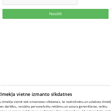
Nosūtīt
 tīmekļa vietne izmanto sīkdatnes
 tīmekļa vietnē tiek izmantotas sīkdatnes, lai nodrošinātu un uzlabotu tīmek
nes darbību., nosūtītu personalizētu reklāmu un satura ģenerēšanai, veiktu