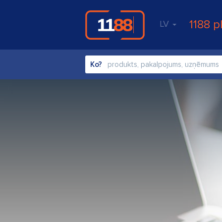
1188 p
LV
Ko?