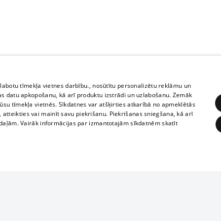
zlabotu tīmekļa vietnes darbību., nosūtītu personalizētu reklāmu un
as datu apkopošanu, kā arī produktu izstrādi un uzlabošanu. Zemāk
su tīmekļa vietnēs. Sīkdatnes var atšķirties atkarībā no apmeklētās
, atteikties vai mainīt savu piekrišanu. Piekrišanas sniegšana, kā arī
adaļām. Vairāk informācijas par izmantotajām sīkdatnēm skatīt
ĒRĶĒŠANA
FUNKCIONĀLĀS
NEKLASIFICĒTĀS
1188 datu bāze
obligātās
Statistikas
Mērķēšana
Funkcionālās
Neklasificētās