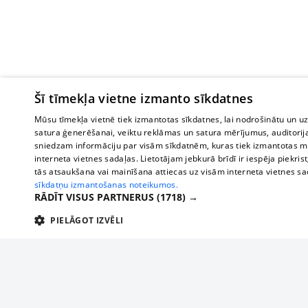
Šī tīmekļa vietne izmanto sīkdatnes
Mūsu tīmekļa vietnē tiek izmantotas sīkdatnes, lai nodrošinātu un u
satura ģenerēšanai, veiktu reklāmas un satura mērījumus, auditorij
sniedzam informāciju par visām sīkdatnēm, kuras tiek izmantotas mū
interneta vietnes sadaļas. Lietotājam jebkurā brīdī ir iespēja piekrist
tās atsaukšana vai mainīšana attiecas uz visām interneta vietnes s
sīkdatņu izmantošanas noteikumos.
RĀDĪT VISUS PARTNERUS
(1718) →
PIELĀGOT IZVĒLI
TEHNISKĀS/OBLIGĀTĀS
STATISTIKAS
M
Tehniskās/