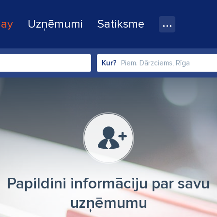
lay
Uzņēmumi
Satiksme
Kur?
Papildini informāciju par savu
uzņēmumu