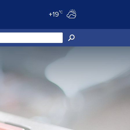
°C
+19