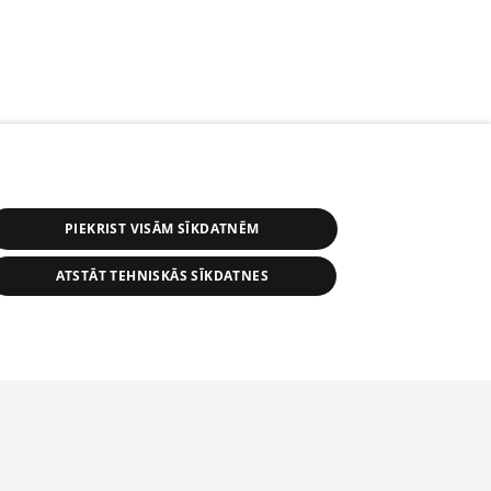
PIEKRIST VISĀM SĪKDATNĒM
ATSTĀT TEHNISKĀS SĪKDATNES
s, tās daļas vai datu bāzē iekļautās