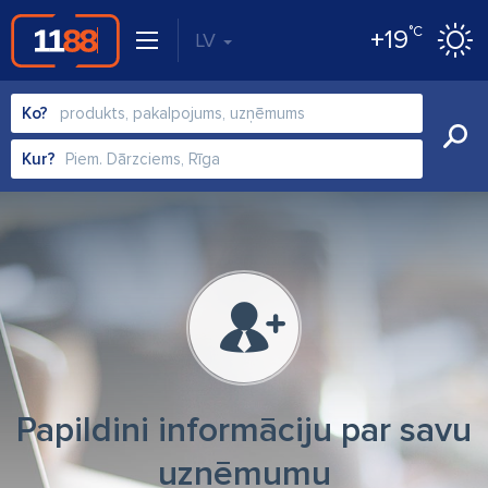
°C
+19
LV
Ko?
Kur?
Papildini informāciju par savu
uzņēmumu