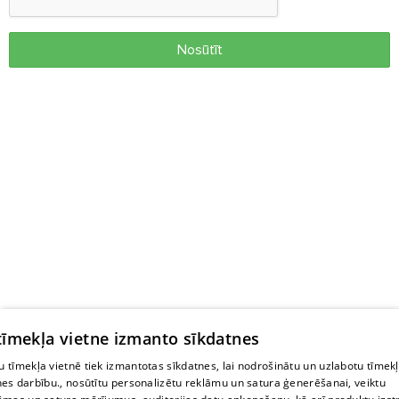
Nosūtīt
 tīmekļa vietne izmanto sīkdatnes
 tīmekļa vietnē tiek izmantotas sīkdatnes, lai nodrošinātu un uzlabotu tīmek
nes darbību., nosūtītu personalizētu reklāmu un satura ģenerēšanai, veiktu