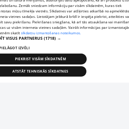
āmas un satura mērījumus, auditorijas datu apkopošanu, kā arī produktu izst
zlabošanu. Zemāk sniedzam informāciju par visām sīkdatnēm, kuras tiek
ntotas mūsu tīmekļa vietnēs. Sīkdatnes var atšķirties atkarībā no apmeklētā
rneta vietnes sadaļas. Lietotājam jebkurā brīdī ir iespēja piekrist, atteikties va
īt savu piekrišanu. Piekrišanas sniegšana, kā arī tās atsaukšana vai mainīša
ecas uz visām interneta vietnes sadaļām. Vairāk informācijas par izmantotaj
atnēm skatīt
sīkdatņu izmantošanas noteikumos.
ĪT VISUS PARTNERUS
(1718) →
PIELĀGOT IZVĒLI
PIEKRIST VISĀM SĪKDATNĒM
ATSTĀT TEHNISKĀS SĪKDATNES
TEHNISKĀS/OBLIGĀTĀS
STATISTIKAS
MĒRĶĒŠANA
FUNKCIONĀLĀS
NEKLASIFICĒTĀS
ehniskās/obligātās
Statistikas
Mērķēšana
Funkcionālās
Neklasificēt