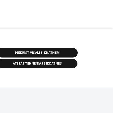
PIEKRIST VISĀM SĪKDATNĒM
ATSTĀT TEHNISKĀS SĪKDATNES
s, tās daļas vai datu bāzē iekļautās