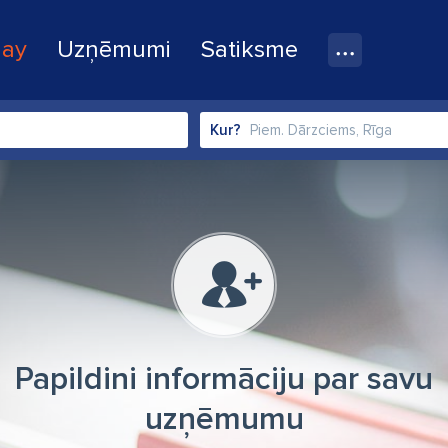
lay
Uzņēmumi
Satiksme
Kur?
Papildini informāciju par savu
uzņēmumu