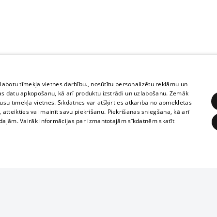
zlabotu tīmekļa vietnes darbību., nosūtītu personalizētu reklāmu un
as datu apkopošanu, kā arī produktu izstrādi un uzlabošanu. Zemāk
su tīmekļa vietnēs. Sīkdatnes var atšķirties atkarībā no apmeklētās
, atteikties vai mainīt savu piekrišanu. Piekrišanas sniegšana, kā arī
adaļām. Vairāk informācijas par izmantotajām sīkdatnēm skatīt
ĒRĶĒŠANA
FUNKCIONĀLĀS
NEKLASIFICĒTĀS
1188 datu bāze
obligātās
Statistikas
Mērķēšana
Funkcionālās
Neklasificētās