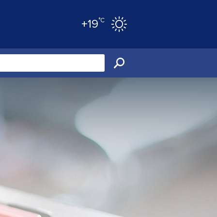
°C
+19