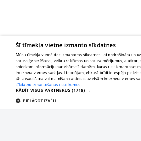
Šī tīmekļa vietne izmanto sīkdatnes
Mūsu tīmekļa vietnē tiek izmantotas sīkdatnes, lai nodrošinātu un u
satura ģenerēšanai, veiktu reklāmas un satura mērījumus, auditorij
sniedzam informāciju par visām sīkdatnēm, kuras tiek izmantotas mū
interneta vietnes sadaļas. Lietotājam jebkurā brīdī ir iespēja piekrist
tās atsaukšana vai mainīšana attiecas uz visām interneta vietnes s
sīkdatņu izmantošanas noteikumos.
RĀDĪT VISUS PARTNERUS
(1718) →
PIELĀGOT IZVĒLI
TEHNISKĀS/OBLIGĀTĀS
STATISTIKAS
M
Tehniskās/