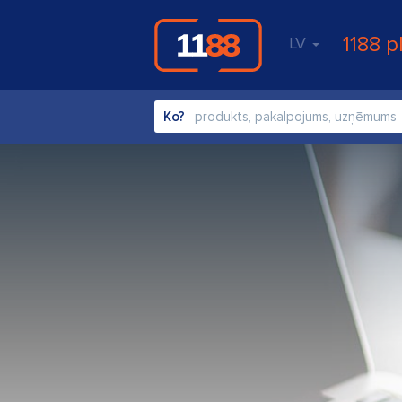
1188 p
LV
Ko?