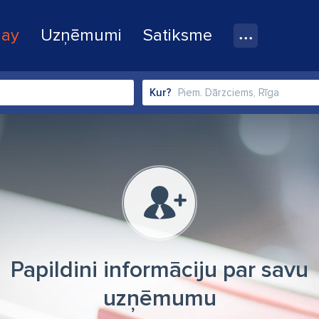
lay
Uzņēmumi
Satiksme
Kur?
Papildini informāciju par savu
uzņēmumu