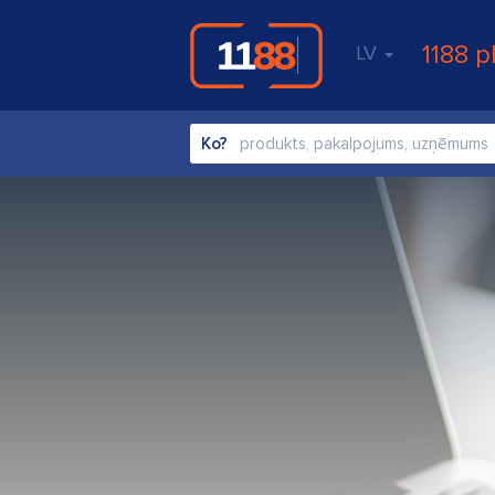
1188 p
LV
Ko?