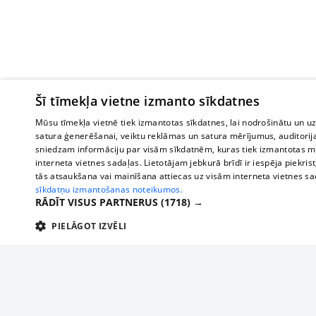
Šī tīmekļa vietne izmanto sīkdatnes
Mūsu tīmekļa vietnē tiek izmantotas sīkdatnes, lai nodrošinātu un u
satura ģenerēšanai, veiktu reklāmas un satura mērījumus, auditorij
sniedzam informāciju par visām sīkdatnēm, kuras tiek izmantotas mū
interneta vietnes sadaļas. Lietotājam jebkurā brīdī ir iespēja piekrist
tās atsaukšana vai mainīšana attiecas uz visām interneta vietnes s
sīkdatņu izmantošanas noteikumos.
RĀDĪT VISUS PARTNERUS
(1718) →
PIELĀGOT IZVĒLI
TEHNISKĀS/OBLIGĀTĀS
STATISTIKAS
M
Tehniskās/