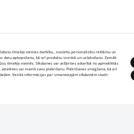
zlabotu tīmekļa vietnes darbību., nosūtītu personalizētu reklāmu un
as datu apkopošanu, kā arī produktu izstrādi un uzlabošanu. Zemāk
su tīmekļa vietnēs. Sīkdatnes var atšķirties atkarībā no apmeklētās
, atteikties vai mainīt savu piekrišanu. Piekrišanas sniegšana, kā arī
adaļām. Vairāk informācijas par izmantotajām sīkdatnēm skatīt
ĒRĶĒŠANA
FUNKCIONĀLĀS
NEKLASIFICĒTĀS
1188 datu bāze
obligātās
Statistikas
Mērķēšana
Funkcionālās
Neklasificētās