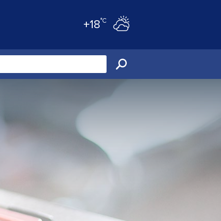
°C
+18