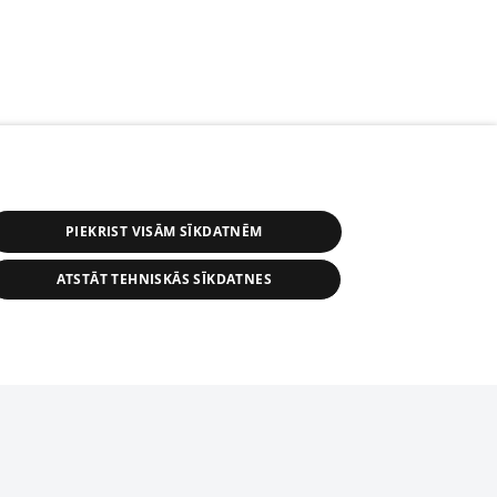
PIEKRIST VISĀM SĪKDATNĒM
ATSTĀT TEHNISKĀS SĪKDATNES
s, tās daļas vai datu bāzē iekļautās