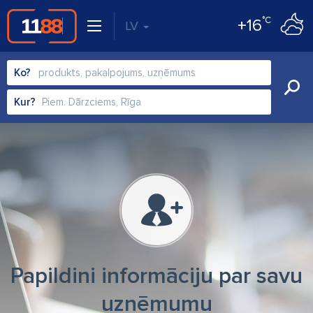
°C
+16
LV
Ko?
Kur?
Papildini informāciju par savu
uzņēmumu