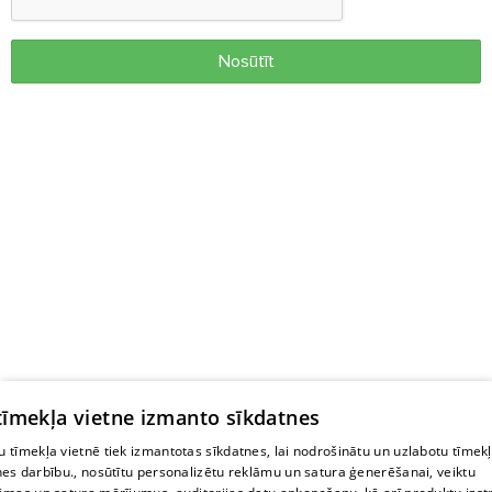
Nosūtīt
 tīmekļa vietne izmanto sīkdatnes
 tīmekļa vietnē tiek izmantotas sīkdatnes, lai nodrošinātu un uzlabotu tīmek
nes darbību., nosūtītu personalizētu reklāmu un satura ģenerēšanai, veiktu