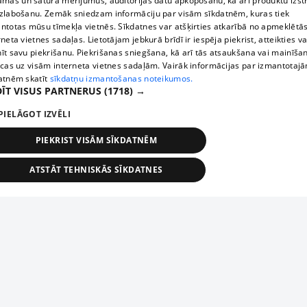
āmas un satura mērījumus, auditorijas datu apkopošanu, kā arī produktu izst
zlabošanu. Zemāk sniedzam informāciju par visām sīkdatnēm, kuras tiek
ntotas mūsu tīmekļa vietnēs. Sīkdatnes var atšķirties atkarībā no apmeklētā
rneta vietnes sadaļas. Lietotājam jebkurā brīdī ir iespēja piekrist, atteikties va
īt savu piekrišanu. Piekrišanas sniegšana, kā arī tās atsaukšana vai mainīša
ecas uz visām interneta vietnes sadaļām. Vairāk informācijas par izmantotaj
atnēm skatīt
sīkdatņu izmantošanas noteikumos.
ĪT VISUS PARTNERUS
(1718) →
PIELĀGOT IZVĒLI
PIEKRIST VISĀM SĪKDATNĒM
ATSTĀT TEHNISKĀS SĪKDATNES
TEHNISKĀS/OBLIGĀTĀS
STATISTIKAS
MĒRĶĒŠANA
FUNKCIONĀLĀS
NEKLASIFICĒTĀS
ehniskās/obligātās
Statistikas
Mērķēšana
Funkcionālās
Neklasificēt