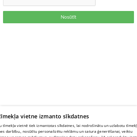
Nosūtīt
 tīmekļa vietne izmanto sīkdatnes
 tīmekļa vietnē tiek izmantotas sīkdatnes, lai nodrošinātu un uzlabotu tīmek
nes darbību., nosūtītu personalizētu reklāmu un satura ģenerēšanai, veiktu