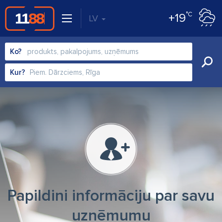
°C
+19
LV
Ko?
Kur?
Papildini informāciju par savu
uzņēmumu