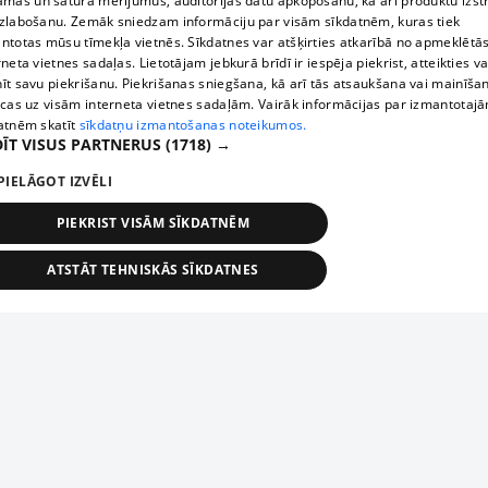
āmas un satura mērījumus, auditorijas datu apkopošanu, kā arī produktu izst
zlabošanu. Zemāk sniedzam informāciju par visām sīkdatnēm, kuras tiek
ntotas mūsu tīmekļa vietnēs. Sīkdatnes var atšķirties atkarībā no apmeklētā
rneta vietnes sadaļas. Lietotājam jebkurā brīdī ir iespēja piekrist, atteikties va
īt savu piekrišanu. Piekrišanas sniegšana, kā arī tās atsaukšana vai mainīša
ecas uz visām interneta vietnes sadaļām. Vairāk informācijas par izmantotaj
atnēm skatīt
sīkdatņu izmantošanas noteikumos.
ĪT VISUS PARTNERUS
(1718) →
PIELĀGOT IZVĒLI
PIEKRIST VISĀM SĪKDATNĒM
ATSTĀT TEHNISKĀS SĪKDATNES
TEHNISKĀS/OBLIGĀTĀS
STATISTIKAS
MĒRĶĒŠANA
FUNKCIONĀLĀS
NEKLASIFICĒTĀS
ehniskās/obligātās
Statistikas
Mērķēšana
Funkcionālās
Neklasificēt