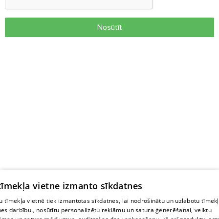
Nosūtīt
 tīmekļa vietne izmanto sīkdatnes
 tīmekļa vietnē tiek izmantotas sīkdatnes, lai nodrošinātu un uzlabotu tīmek
nes darbību., nosūtītu personalizētu reklāmu un satura ģenerēšanai, veiktu