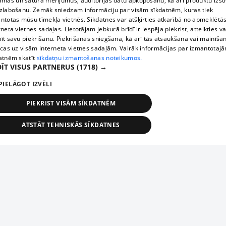
āmas un satura mērījumus, auditorijas datu apkopošanu, kā arī produktu izst
zlabošanu. Zemāk sniedzam informāciju par visām sīkdatnēm, kuras tiek
ntotas mūsu tīmekļa vietnēs. Sīkdatnes var atšķirties atkarībā no apmeklētā
rneta vietnes sadaļas. Lietotājam jebkurā brīdī ir iespēja piekrist, atteikties va
īt savu piekrišanu. Piekrišanas sniegšana, kā arī tās atsaukšana vai mainīša
ecas uz visām interneta vietnes sadaļām. Vairāk informācijas par izmantotaj
atnēm skatīt
sīkdatņu izmantošanas noteikumos.
ĪT VISUS PARTNERUS
(1718) →
PIELĀGOT IZVĒLI
PIEKRIST VISĀM SĪKDATNĒM
ATSTĀT TEHNISKĀS SĪKDATNES
TEHNISKĀS/OBLIGĀTĀS
STATISTIKAS
MĒRĶĒŠANA
FUNKCIONĀLĀS
NEKLASIFICĒTĀS
ehniskās/obligātās
Statistikas
Mērķēšana
Funkcionālās
Neklasificēt