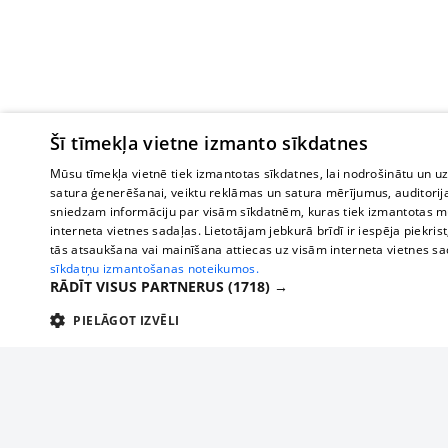
Šī tīmekļa vietne izmanto sīkdatnes
Mūsu tīmekļa vietnē tiek izmantotas sīkdatnes, lai nodrošinātu un u
satura ģenerēšanai, veiktu reklāmas un satura mērījumus, auditorij
sniedzam informāciju par visām sīkdatnēm, kuras tiek izmantotas mū
interneta vietnes sadaļas. Lietotājam jebkurā brīdī ir iespēja piekrist
tās atsaukšana vai mainīšana attiecas uz visām interneta vietnes s
sīkdatņu izmantošanas noteikumos.
RĀDĪT VISUS PARTNERUS
(1718) →
PIELĀGOT IZVĒLI
TEHNISKĀS/OBLIGĀTĀS
STATISTIKAS
M
Tehniskās/