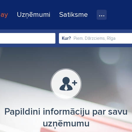
lay
Uzņēmumi
Satiksme
Kur?
Papildini informāciju par savu
uzņēmumu