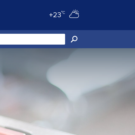
°C
+23