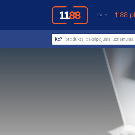
1188 p
LV
Ko?