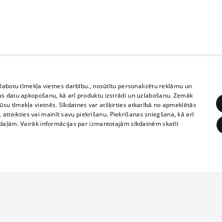
zlabotu tīmekļa vietnes darbību., nosūtītu personalizētu reklāmu un
as datu apkopošanu, kā arī produktu izstrādi un uzlabošanu. Zemāk
su tīmekļa vietnēs. Sīkdatnes var atšķirties atkarībā no apmeklētās
, atteikties vai mainīt savu piekrišanu. Piekrišanas sniegšana, kā arī
adaļām. Vairāk informācijas par izmantotajām sīkdatnēm skatīt
ĒRĶĒŠANA
FUNKCIONĀLĀS
NEKLASIFICĒTĀS
1188 datu bāze
obligātās
Statistikas
Mērķēšana
Funkcionālās
Neklasificētās