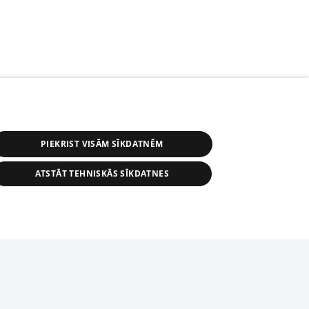
PIEKRIST VISĀM SĪKDATNĒM
ATSTĀT TEHNISKĀS SĪKDATNES
s, tās daļas vai datu bāzē iekļautās