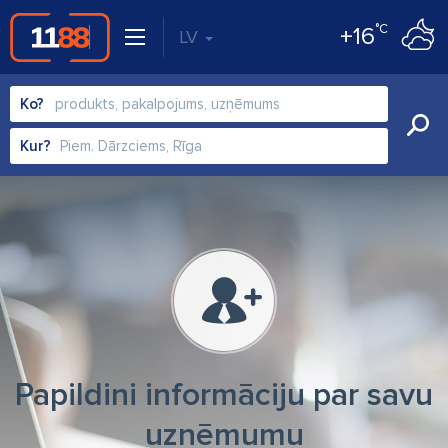
°C
+16
LV
Ko?
Kur?
Papildini informāciju par savu
uzņēmumu