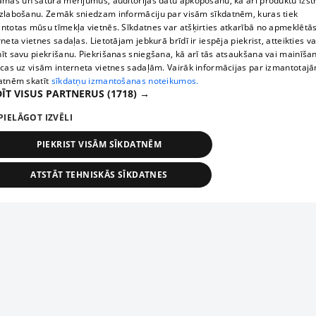
āmas un satura mērījumus, auditorijas datu apkopošanu, kā arī produktu izst
zlabošanu. Zemāk sniedzam informāciju par visām sīkdatnēm, kuras tiek
ntotas mūsu tīmekļa vietnēs. Sīkdatnes var atšķirties atkarībā no apmeklētā
rneta vietnes sadaļas. Lietotājam jebkurā brīdī ir iespēja piekrist, atteikties va
īt savu piekrišanu. Piekrišanas sniegšana, kā arī tās atsaukšana vai mainīša
ecas uz visām interneta vietnes sadaļām. Vairāk informācijas par izmantotaj
atnēm skatīt
sīkdatņu izmantošanas noteikumos.
ĪT VISUS PARTNERUS
(1718) →
PIELĀGOT IZVĒLI
PIEKRIST VISĀM SĪKDATNĒM
ATSTĀT TEHNISKĀS SĪKDATNES
TEHNISKĀS/OBLIGĀTĀS
STATISTIKAS
MĒRĶĒŠANA
FUNKCIONĀLĀS
NEKLASIFICĒTĀS
ehniskās/obligātās
Statistikas
Mērķēšana
Funkcionālās
Neklasificēt