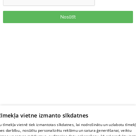
Nosūtīt
 tīmekļa vietne izmanto sīkdatnes
 tīmekļa vietnē tiek izmantotas sīkdatnes, lai nodrošinātu un uzlabotu tīmek
nes darbību., nosūtītu personalizētu reklāmu un satura ģenerēšanai, veiktu