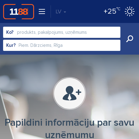
°C
+25
LV
Ko?
Kur?
Papildini informāciju par savu
uzņēmumu