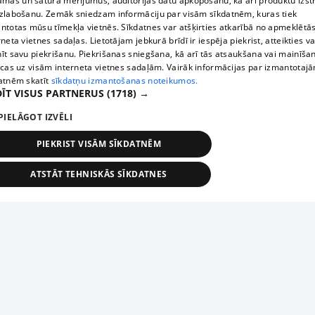
āmas un satura mērījumus, auditorijas datu apkopošanu, kā arī produktu izst
zlabošanu. Zemāk sniedzam informāciju par visām sīkdatnēm, kuras tiek
ntotas mūsu tīmekļa vietnēs. Sīkdatnes var atšķirties atkarībā no apmeklētā
rneta vietnes sadaļas. Lietotājam jebkurā brīdī ir iespēja piekrist, atteikties va
īt savu piekrišanu. Piekrišanas sniegšana, kā arī tās atsaukšana vai mainīša
ecas uz visām interneta vietnes sadaļām. Vairāk informācijas par izmantotaj
atnēm skatīt
sīkdatņu izmantošanas noteikumos.
ĪT VISUS PARTNERUS
(1718) →
PIELĀGOT IZVĒLI
PIEKRIST VISĀM SĪKDATNĒM
ATSTĀT TEHNISKĀS SĪKDATNES
TEHNISKĀS/OBLIGĀTĀS
STATISTIKAS
MĒRĶĒŠANA
FUNKCIONĀLĀS
NEKLASIFICĒTĀS
ehniskās/obligātās
Statistikas
Mērķēšana
Funkcionālās
Neklasificēt