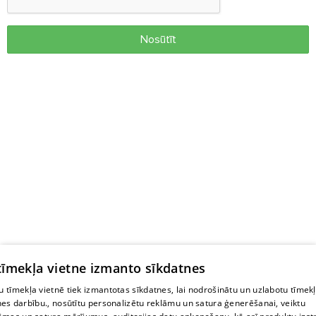
Nosūtīt
 tīmekļa vietne izmanto sīkdatnes
 tīmekļa vietnē tiek izmantotas sīkdatnes, lai nodrošinātu un uzlabotu tīmek
nes darbību., nosūtītu personalizētu reklāmu un satura ģenerēšanai, veiktu