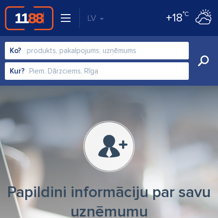
°C
+18
LV
Ko?
Kur?
Papildini informāciju par savu
uzņēmumu