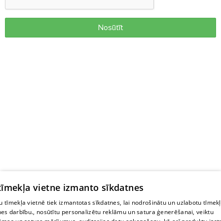
Nosūtīt
 tīmekļa vietne izmanto sīkdatnes
 tīmekļa vietnē tiek izmantotas sīkdatnes, lai nodrošinātu un uzlabotu tīmek
nes darbību., nosūtītu personalizētu reklāmu un satura ģenerēšanai, veiktu