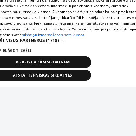
āmas un satura mērījumus, auditorijas datu apkopošanu, kā arī produktu izst
zlabošanu. Zemāk sniedzam informāciju par visām sīkdatnēm, kuras tiek
ntotas mūsu tīmekļa vietnēs. Sīkdatnes var atšķirties atkarībā no apmeklētā
rneta vietnes sadaļas. Lietotājam jebkurā brīdī ir iespēja piekrist, atteikties va
īt savu piekrišanu. Piekrišanas sniegšana, kā arī tās atsaukšana vai mainīša
ecas uz visām interneta vietnes sadaļām. Vairāk informācijas par izmantotaj
atnēm skatīt
sīkdatņu izmantošanas noteikumos.
ĪT VISUS PARTNERUS
(1718) →
PIELĀGOT IZVĒLI
PIEKRIST VISĀM SĪKDATNĒM
ATSTĀT TEHNISKĀS SĪKDATNES
TEHNISKĀS/OBLIGĀTĀS
STATISTIKAS
MĒRĶĒŠANA
FUNKCIONĀLĀS
NEKLASIFICĒTĀS
ehniskās/obligātās
Statistikas
Mērķēšana
Funkcionālās
Neklasificēt