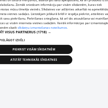
āmas un satura mērījumus, auditorijas datu apkopošanu, kā arī produktu izst
zlabošanu. Zemāk sniedzam informāciju par visām sīkdatnēm, kuras tiek
ntotas mūsu tīmekļa vietnēs. Sīkdatnes var atšķirties atkarībā no apmeklētā
rneta vietnes sadaļas. Lietotājam jebkurā brīdī ir iespēja piekrist, atteikties va
īt savu piekrišanu. Piekrišanas sniegšana, kā arī tās atsaukšana vai mainīša
ecas uz visām interneta vietnes sadaļām. Vairāk informācijas par izmantotaj
atnēm skatīt
sīkdatņu izmantošanas noteikumos.
ĪT VISUS PARTNERUS
(1718) →
PIELĀGOT IZVĒLI
PIEKRIST VISĀM SĪKDATNĒM
ATSTĀT TEHNISKĀS SĪKDATNES
TEHNISKĀS/OBLIGĀTĀS
STATISTIKAS
MĒRĶĒŠANA
FUNKCIONĀLĀS
NEKLASIFICĒTĀS
ehniskās/obligātās
Statistikas
Mērķēšana
Funkcionālās
Neklasificēt