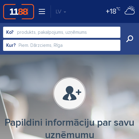
°C
+18
LV
Ko?
Kur?
Papildini informāciju par savu
uzņēmumu