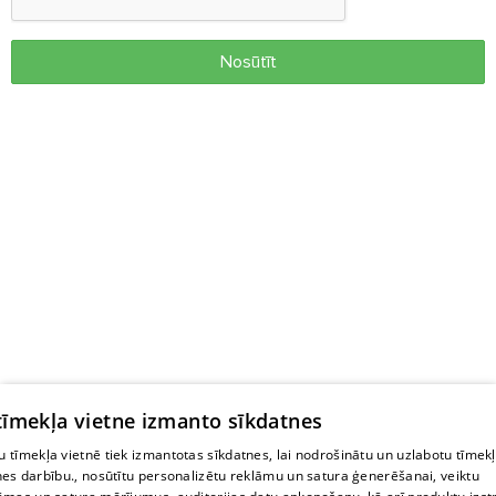
Nosūtīt
 tīmekļa vietne izmanto sīkdatnes
 tīmekļa vietnē tiek izmantotas sīkdatnes, lai nodrošinātu un uzlabotu tīmek
nes darbību., nosūtītu personalizētu reklāmu un satura ģenerēšanai, veiktu